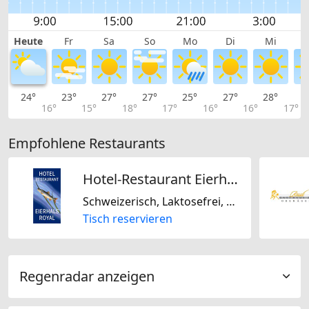
Heute
Fr
Sa
So
Mo
Di
Mi
24°
23°
27°
27°
25°
27°
28°
2
16°
15°
18°
17°
16°
16°
17°
Empfohlene Restaurants
Hotel-Restaurant Eierhals Royal
Schweizerisch, Laktosefrei, Glutenfrei
Tisch reservieren
Regenradar anzeigen