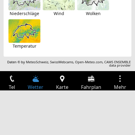
Niederschläge
Wind
Wolken
Temperatur
Daten © by
MeteoSchweiz
,
SwissWebcams
,
Open-Meteo.com
,
CAMS ENSEMBLE
data provider
Tel
Wetter
Karte
Fahrplan
Mehr
Anmelden
Dienste
Abfahrtstabelle