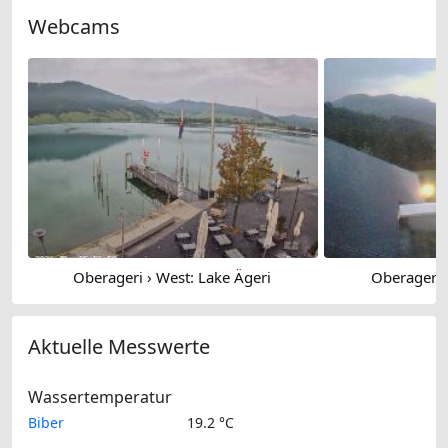
Webcams
Oberageri › West: Lake Ägeri
Oberageri:
Aktuelle Messwerte
Wassertemperatur
Biber
19.2 °C