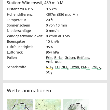
Station: Wädenswil, 489 m.ü.M.
Distanz zu 6315
9.5 km
Höhendifferenz
-397m (886 m.ü.M.)
Temperatur
20 °C
Sonnenschein
0 von 10 min
Niederschläge
0 mm/h
Windgeschwindigkeit
8 km/h
aus SW
Böenspitze
10 km/h
Luftfeuchtigkeit
95%
Luftdruck
964 hPa
Pollen
Erle
,
Birke
,
Gräser
,
Beifuss
,
Ambrosia
Schadstoffe
NH
,
CO
,
NO
,
Ozon
,
PM
,
PM
,
3
2
10
2.5
SO
2
Wetteranimationen