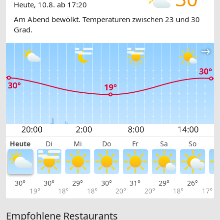
Heute, 10.8. ab 17:20
Am Abend bewölkt. Temperaturen zwischen 23 und 30
Grad.
Heute
Di
Mi
Do
Fr
Sa
So
30°
30°
29°
30°
31°
29°
26°
2
19°
18°
18°
20°
20°
18°
17°
Empfohlene Restaurants