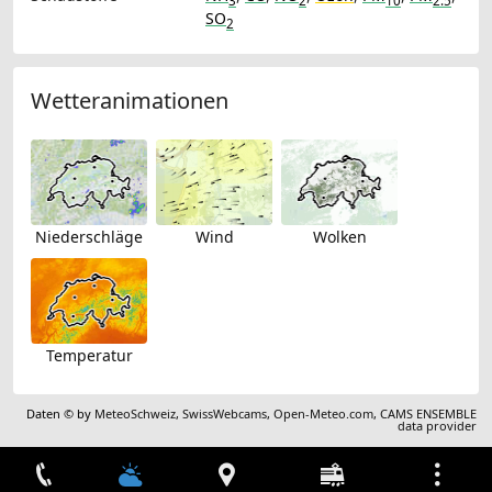
3
2
10
2.5
SO
2
Wetteranimationen
Niederschläge
Wind
Wolken
Temperatur
Daten © by
MeteoSchweiz
,
SwissWebcams
,
Open-Meteo.com
,
CAMS ENSEMBLE
data provider