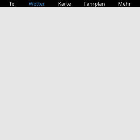
Tel
Wetter
Karte
Fahrplan
Mehr
Anmelden
Dienste
Abfahrtstabelle
Freizeit
TV-Programm
Kinoprogramm
Websuche
App