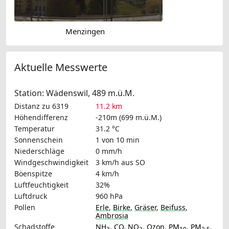
Menzingen
Aktuelle Messwerte
Station: Wädenswil, 489 m.ü.M.
Distanz zu 6319
11.2 km
Höhendifferenz
-210m (699 m.ü.M.)
Temperatur
31.2 °C
Sonnenschein
1 von 10 min
Niederschläge
0 mm/h
Windgeschwindigkeit
3 km/h
aus SO
Böenspitze
4 km/h
Luftfeuchtigkeit
32%
Luftdruck
960 hPa
Pollen
Erle
,
Birke
,
Gräser
,
Beifuss
,
Ambrosia
Schadstoffe
NH
,
CO
,
NO
,
Ozon
,
PM
,
PM
,