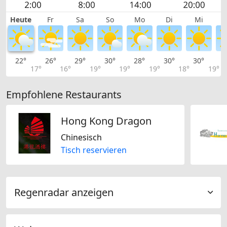
Heute
Fr
Sa
So
Mo
Di
Mi
22°
26°
29°
30°
28°
30°
30°
3
17°
16°
19°
19°
19°
18°
19°
Empfohlene Restaurants
Hong Kong Dragon
Chinesisch
Tisch reservieren
Regenradar anzeigen