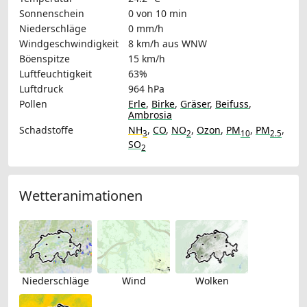
Sonnenschein
0 von 10 min
Niederschläge
0 mm/h
Windgeschwindigkeit
8 km/h
aus WNW
Böenspitze
15 km/h
Luftfeuchtigkeit
63%
Luftdruck
964 hPa
Pollen
Erle
,
Birke
,
Gräser
,
Beifuss
,
Ambrosia
Schadstoffe
NH
,
CO
,
NO
,
Ozon
,
PM
,
PM
,
3
2
10
2.5
SO
2
Wetteranimationen
Niederschläge
Wind
Wolken