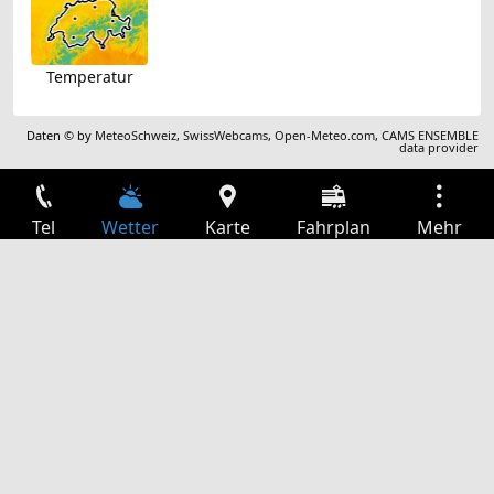
Temperatur
Daten © by
MeteoSchweiz
,
SwissWebcams
,
Open-Meteo.com
,
CAMS ENSEMBLE
data provider
Tel
Wetter
Karte
Fahrplan
Mehr
Anmelden
Dienste
Abfahrtstabelle
Freizeit
TV-Programm