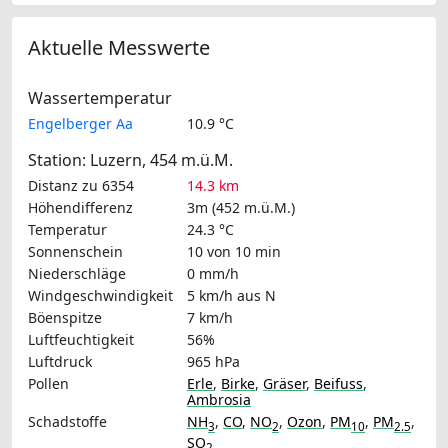
Aktuelle Messwerte
Wassertemperatur
Engelberger Aa
10.9 °C
Station: Luzern, 454 m.ü.M.
Distanz zu 6354
14.3 km
Höhendifferenz
3m (452 m.ü.M.)
Temperatur
24.3 °C
Sonnenschein
10 von 10 min
Niederschläge
0 mm/h
Windgeschwindigkeit
5 km/h
aus N
Böenspitze
7 km/h
Luftfeuchtigkeit
56%
Luftdruck
965 hPa
Pollen
Erle
,
Birke
,
Gräser
,
Beifuss
,
Ambrosia
Schadstoffe
NH
,
CO
,
NO
,
Ozon
,
PM
,
PM
,
3
2
10
2.5
SO
2