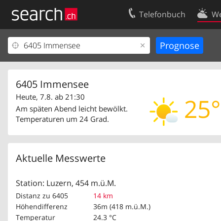
Telefonbuch
We
Ihr Eintrag
Kontakt
Kundencenter Geschäftskunden
Nutzungsbed
Impressum
Datenschutze
6405 Immensee
Heute, 7.8. ab 21:30
25°
Am späten Abend leicht bewölkt.
Temperaturen um 24 Grad.
Aktuelle Messwerte
Station: Luzern, 454 m.ü.M.
Distanz zu 6405
14 km
Höhendifferenz
36m (418 m.ü.M.)
Temperatur
24.3 °C