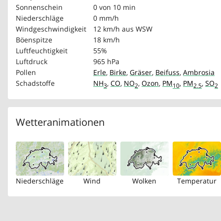
Sonnenschein
0 von 10 min
Niederschläge
0 mm/h
Windgeschwindigkeit
12 km/h
aus WSW
Böenspitze
18 km/h
Luftfeuchtigkeit
55%
Luftdruck
965 hPa
Pollen
Erle
,
Birke
,
Gräser
,
Beifuss
,
Ambrosia
Schadstoffe
NH
,
CO
,
NO
,
Ozon
,
PM
,
PM
,
SO
3
2
10
2.5
2
Wetteranimationen
Niederschläge
Wind
Wolken
Temperatur