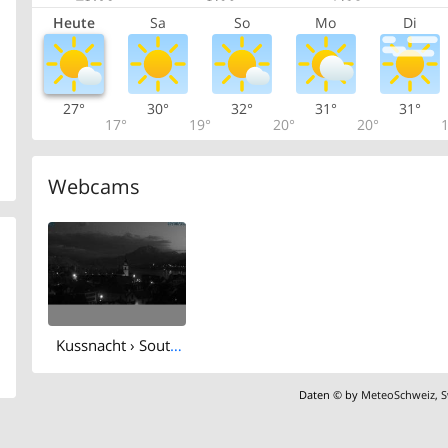
Heute
Sa
So
Mo
Di
27°
30°
32°
31°
31°
17°
19°
20°
20°
1
Webcams
Kussnacht › South-east: Küssnacht am Rigi - Lake Lucerne
Daten © by
MeteoSchweiz
,
S