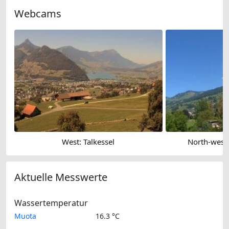
Webcams
West: Talkessel
North-west
Aktuelle Messwerte
Wassertemperatur
Muota
16.3 °C