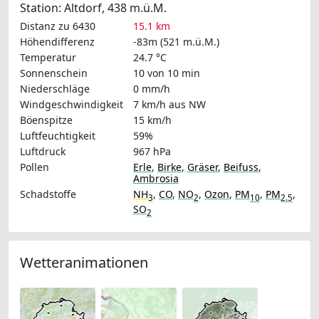
Station: Altdorf, 438 m.ü.M.
Distanz zu 6430
15.1 km
Höhendifferenz
-83m (521 m.ü.M.)
Temperatur
24.7 °C
Sonnenschein
10 von 10 min
Niederschläge
0 mm/h
Windgeschwindigkeit
7 km/h
aus NW
Böenspitze
15 km/h
Luftfeuchtigkeit
59%
Luftdruck
967 hPa
Pollen
Erle
,
Birke
,
Gräser
,
Beifuss
,
Ambrosia
Schadstoffe
NH
,
CO
,
NO
,
Ozon
,
PM
,
PM
,
3
2
10
2.5
SO
2
Wetteranimationen