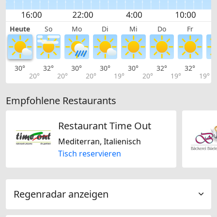
Heute
So
Mo
Di
Mi
Do
Fr
30°
32°
30°
30°
30°
32°
32°
3
20°
20°
20°
19°
20°
19°
19°
Empfohlene Restaurants
Restaurant Time Out
Mediterran, Italienisch
Tisch reservieren
Regenradar anzeigen