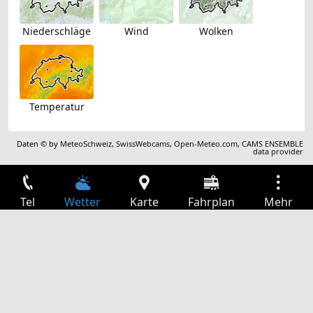
Niederschläge
Wind
Wolken
Temperatur
Daten © by
MeteoSchweiz
,
SwissWebcams
,
Open-Meteo.com
,
CAMS ENSEMBLE
data provider
Tel
Wetter
Karte
Fahrplan
Mehr
Anmelden
Dienste
Abfahrtstabelle