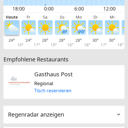
Heute
Fr
Sa
So
Mo
Di
Mi
24°
24°
28°
28°
28°
30°
30°
3
16°
17°
19°
18°
18°
17°
18°
Empfohlene Restaurants
Gasthaus Post
Regional
Tisch reservieren
Regenradar anzeigen