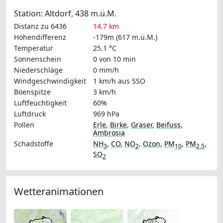
Station: Altdorf, 438 m.ü.M.
Distanz zu 6436
14.7 km
Höhendifferenz
-179m (617 m.ü.M.)
Temperatur
25.1 °C
Sonnenschein
0 von 10 min
Niederschläge
0 mm/h
Windgeschwindigkeit
1 km/h
aus SSO
Böenspitze
3 km/h
Luftfeuchtigkeit
60%
Luftdruck
969 hPa
Pollen
Erle
,
Birke
,
Gräser
,
Beifuss
,
Ambrosia
Schadstoffe
NH
,
CO
,
NO
,
Ozon
,
PM
,
PM
,
3
2
10
2.5
SO
2
Wetteranimationen