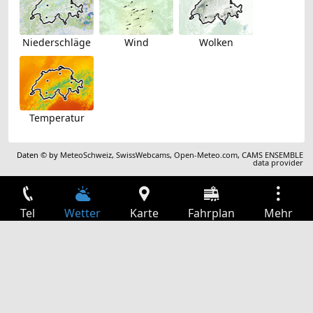
Niederschläge
Wind
Wolken
Temperatur
Daten © by
MeteoSchweiz
,
SwissWebcams
,
Open-Meteo.com
,
CAMS ENSEMBLE
data provider
Tel
Wetter
Karte
Fahrplan
Mehr
Anmelden
Dienste