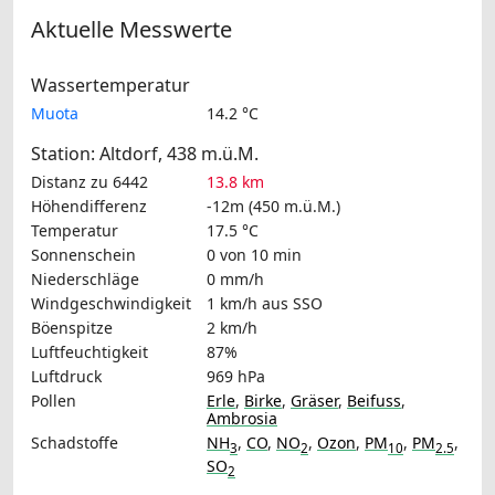
Aktuelle Messwerte
Wassertemperatur
Muota
14.2 °C
Station: Altdorf, 438 m.ü.M.
Distanz zu 6442
13.8 km
Höhendifferenz
-12m (450 m.ü.M.)
Temperatur
17.5 °C
Sonnenschein
0 von 10 min
Niederschläge
0 mm/h
Windgeschwindigkeit
1 km/h
aus SSO
Böenspitze
2 km/h
Luftfeuchtigkeit
87%
Luftdruck
969 hPa
Pollen
Erle
,
Birke
,
Gräser
,
Beifuss
,
Ambrosia
Schadstoffe
NH
,
CO
,
NO
,
Ozon
,
PM
,
PM
,
3
2
10
2.5
SO
2