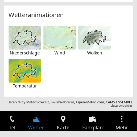
Wetteranimationen
Niederschläge
Wind
Wolken
Temperatur
Daten © by
MeteoSchweiz
,
SwissWebcams
,
Open-Meteo.com
,
CAMS ENSEMBLE
data provider
Tel
Wetter
Karte
Fahrplan
Mehr