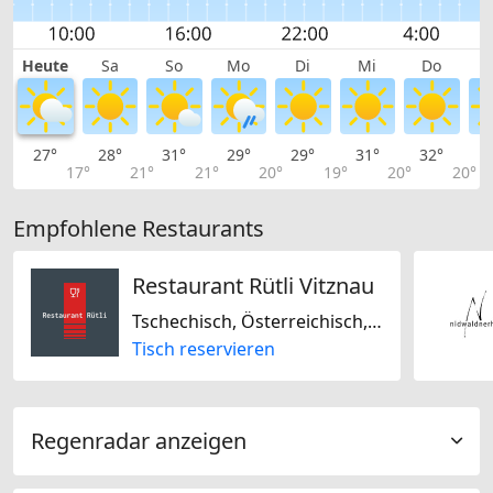
Heute
Sa
So
Mo
Di
Mi
Do
27°
28°
31°
29°
29°
31°
32°
3
17°
21°
21°
20°
19°
20°
20°
Empfohlene Restaurants
Restaurant Rütli Vitznau
Tschechisch, Österreichisch, Schweizerisch, International, Europäisch, Deutsch
Tisch reservieren
Regenradar anzeigen