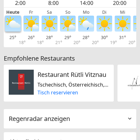
Heute
Fr
Sa
So
Mo
Di
Mi
25°
26°
28°
29°
28°
30°
31°
3
18°
18°
21°
20°
20°
19°
20°
Empfohlene Restaurants
Restaurant Rütli Vitznau
Tschechisch, Österreichisch, Schweizerisch, International, Europäisch, Deutsch
Tisch reservieren
Regenradar anzeigen