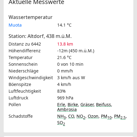
Aktuelle Messwerte
Wassertemperatur
Muota
14.1 °C
Station: Altdorf, 438 m.ü.M.
Distanz zu 6442
13.8 km
Höhendifferenz
-12m (450 m.ü.M.)
Temperatur
21.6 °C
Sonnenschein
0 von 10 min
Niederschläge
0 mm/h
Windgeschwindigkeit
3 km/h
aus W
Böenspitze
4 km/h
Luftfeuchtigkeit
83%
Luftdruck
969 hPa
Pollen
Erle
,
Birke
,
Gräser
,
Beifuss
,
Ambrosia
Schadstoffe
NH
,
CO
,
NO
,
Ozon
,
PM
,
PM
,
3
2
10
2.5
SO
2