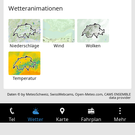
Wetteranimationen
Niederschläge
Wind
Wolken
Temperatur
Daten © by
MeteoSchweiz
,
SwissWebcams
,
Open-Meteo.com
,
CAMS ENSEMBLE
data provider
Tel
Wetter
Karte
Fahrplan
Mehr
Anmelden