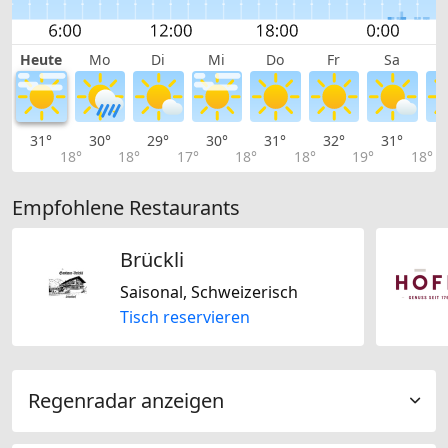
Heute
Mo
Di
Mi
Do
Fr
Sa
31°
30°
29°
30°
31°
32°
31°
2
18°
18°
17°
18°
18°
19°
18°
Empfohlene Restaurants
Brückli
Saisonal, Schweizerisch
Tisch reservieren
Regenradar anzeigen