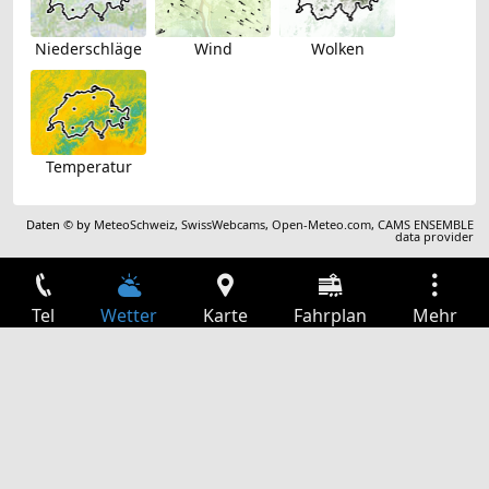
Niederschläge
Wind
Wolken
Temperatur
Daten © by
MeteoSchweiz
,
SwissWebcams
,
Open-Meteo.com
,
CAMS ENSEMBLE
data provider
Tel
Wetter
Karte
Fahrplan
Mehr
Anmelden
Dienste
Abfahrtstabelle