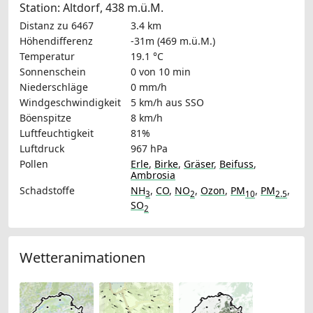
Station: Altdorf, 438 m.ü.M.
Distanz zu 6467
3.4 km
Höhendifferenz
-31m (469 m.ü.M.)
Temperatur
19.1 °C
Sonnenschein
0 von 10 min
Niederschläge
0 mm/h
Windgeschwindigkeit
5 km/h
aus SSO
Böenspitze
8 km/h
Luftfeuchtigkeit
81%
Luftdruck
967 hPa
Pollen
Erle
,
Birke
,
Gräser
,
Beifuss
,
Ambrosia
Schadstoffe
NH
,
CO
,
NO
,
Ozon
,
PM
,
PM
,
3
2
10
2.5
SO
2
Wetteranimationen