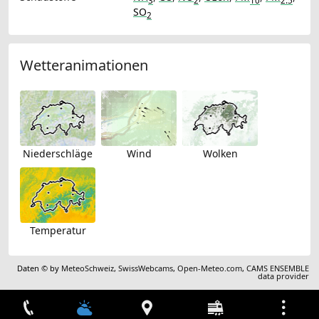
3
2
10
2.5
SO
2
Wetteranimationen
Niederschläge
Wind
Wolken
Temperatur
Daten © by
MeteoSchweiz
,
SwissWebcams
,
Open-Meteo.com
,
CAMS ENSEMBLE
data provider