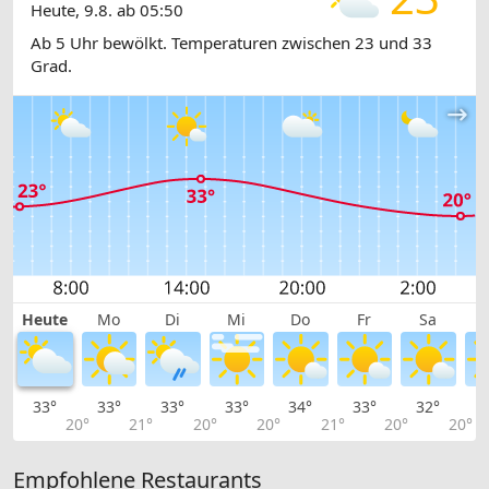
Heute, 9.8. ab 05:50
Ab 5 Uhr bewölkt. Temperaturen zwischen 23 und 33
Grad.
Heute
Mo
Di
Mi
Do
Fr
Sa
33°
33°
33°
33°
34°
33°
32°
3
20°
21°
20°
20°
21°
20°
20°
Empfohlene Restaurants