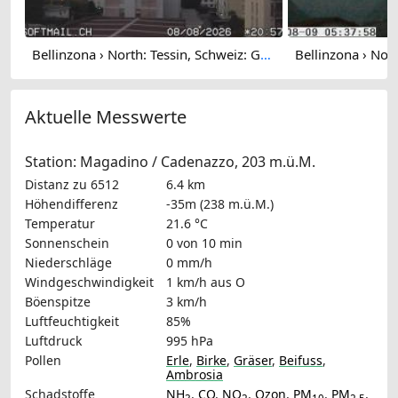
Bellinzona › North: Tessin, Schweiz: Giubiasco Richtung 3 Castelli di
Aktuelle Messwerte
Station: Magadino / Cadenazzo, 203 m.ü.M.
Distanz zu 6512
6.4 km
Höhendifferenz
-35m (238 m.ü.M.)
Temperatur
21.6 °C
Sonnenschein
0 von 10 min
Niederschläge
0 mm/h
Windgeschwindigkeit
1 km/h
aus O
Böenspitze
3 km/h
Luftfeuchtigkeit
85%
Luftdruck
995 hPa
Pollen
Erle
,
Birke
,
Gräser
,
Beifuss
,
Ambrosia
Schadstoffe
NH
,
CO
,
NO
,
Ozon
,
PM
,
PM
,