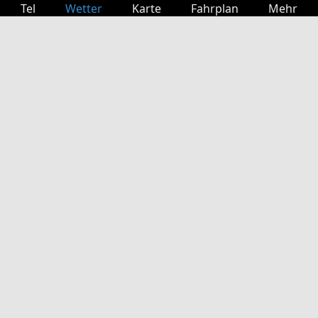
Tel
Wetter
Karte
Fahrplan
Mehr
Anmelden
Dienste
Abfahrtstabelle
Freizeit
TV-Programm
Kinoprogramm
Websuche
App