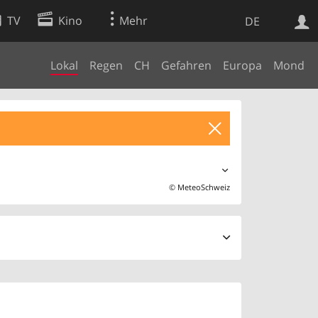
TV
Kino
Mehr
DE
Lokal
Regen
CH
Gefahren
Europa
Mond
Websuche
Apps
©
MeteoSchweiz