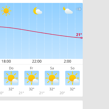
Do
Fr
Sa
So
32°
32°
32°
32°
0°
21°
21°
20°