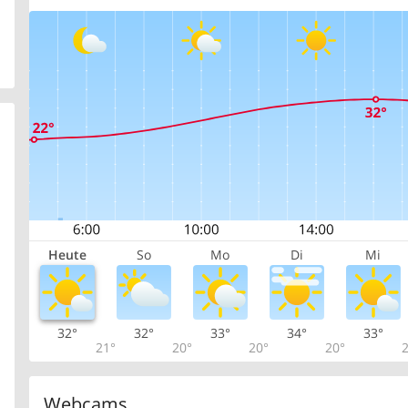
Heute
So
Mo
Di
Mi
32°
32°
33°
34°
33°
21°
20°
20°
20°
2
Webcams