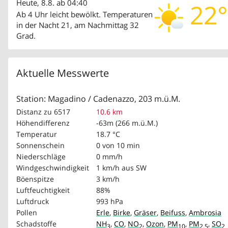
Heute, 8.8. ab 04:40
22°
Ab 4 Uhr leicht bewölkt. Temperaturen
in der Nacht 21, am Nachmittag 32
Grad.
Aktuelle Messwerte
Station: Magadino / Cadenazzo, 203 m.ü.M.
Distanz zu 6517
10.6 km
Höhendifferenz
-63m (266 m.ü.M.)
Temperatur
18.7 °C
Sonnenschein
0 von 10 min
Niederschläge
0 mm/h
Windgeschwindigkeit
1 km/h
aus SW
Böenspitze
3 km/h
Luftfeuchtigkeit
88%
Luftdruck
993 hPa
Pollen
Erle
,
Birke
,
Gräser
,
Beifuss
,
Ambrosia
Schadstoffe
NH
,
CO
,
NO
,
Ozon
,
PM
,
PM
,
SO
3
2
10
2.5
2