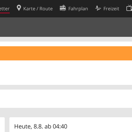
tter
Karte / Route
Fahrplan
Freizeit
Cookie-Richtlinie
ingungen
Cookie-Einstellungen
rklärung
Entwickler
Heute, 8.8. ab 04:40