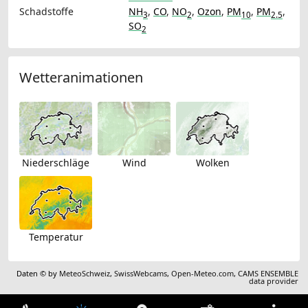
Schadstoffe
NH
,
CO
,
NO
,
Ozon
,
PM
,
PM
,
3
2
10
2.5
SO
2
Wetteranimationen
Niederschläge
Wind
Wolken
Temperatur
Daten © by
MeteoSchweiz
,
SwissWebcams
,
Open-Meteo.com
,
CAMS ENSEMBLE
data provider