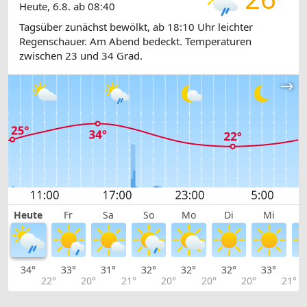
Heute, 6.8. ab 08:40
Tagsüber zunächst bewölkt, ab 18:10 Uhr leichter
Regenschauer. Am Abend bedeckt. Temperaturen
zwischen 23 und 34 Grad.
Heute
Fr
Sa
So
Mo
Di
Mi
34°
33°
31°
32°
32°
32°
33°
3
22°
20°
21°
20°
20°
20°
21°