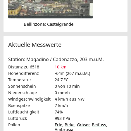
Bellinzona: Castelgrande
Aktuelle Messwerte
Station: Magadino / Cadenazzo, 203 m.ü.M.
Distanz zu 6518
10 km
Höhendifferenz
-64m (267 m.ü.M.)
Temperatur
24.7 °C
Sonnenschein
0 von 10 min
Niederschläge
0 mm/h
Windgeschwindigkeit
4 km/h
aus NW
Böenspitze
7 km/h
Luftfeuchtigkeit
74%
Luftdruck
993 hPa
Pollen
Erle
,
Birke
,
Gräser
,
Beifuss
,
Ambrosia