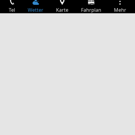
Tel
Wetter
Karte
Fahrplan
Mehr
Anmelden
Dienste
Abfahrtstabelle
Freizeit
TV-Programm
Kinoprogramm
Websuche
App