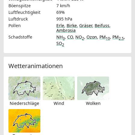
Böenspitze
7 km/h
Luftfeuchtigkeit
69%
Luftdruck
995 hPa
Pollen
Erle
,
Birke
,
Gräser
,
Beifuss
,
Ambrosia
Schadstoffe
NH
,
CO
,
NO
,
Ozon
,
PM
,
PM
,
3
2
10
2.5
SO
2
Wetteranimationen
Niederschläge
Wind
Wolken