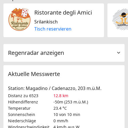
Ristorante degli Amici
Srilankisch
Tisch reservieren
Regenradar anzeigen
Aktuelle Messwerte
Station: Magadino / Cadenazzo, 203 m.ü.M.
Distanz zu 6523
12.8 km
Höhendifferenz
-50m (253 m.ü.M.)
Temperatur
23.4 °C
Sonnenschein
10 von 10 min
Niederschläge
0 mm/h
Windgeschwindigkeit
4 km/h
aus W