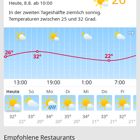
Heute, 8.8. ab 10:00
In der zweiten Tageshälfte ziemlich sonnig.
Temperaturen zwischen 25 und 32 Grad.
Heute
So
Mo
Di
Mi
Do
Fr
32°
33°
34°
35°
34°
33°
32°
3
22°
20°
20°
20°
21°
21°
21°
Empfohlene Restaurants