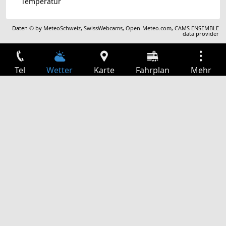
Temperatur
Daten © by
MeteoSchweiz
,
SwissWebcams
,
Open-Meteo.com
,
CAMS ENSEMBLE
data provider
Tel
Wetter
Karte
Fahrplan
Mehr
Anmelden
Dienste
Abfahrtstabelle
Freizeit
TV-Programm
Kinoprogramm