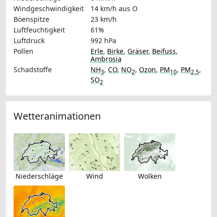
Windgeschwindigkeit
14 km/h
aus O
Böenspitze
23 km/h
Luftfeuchtigkeit
61%
Luftdruck
992 hPa
Pollen
Erle
,
Birke
,
Gräser
,
Beifuss
,
Ambrosia
Schadstoffe
NH
,
CO
,
NO
,
Ozon
,
PM
,
PM
,
3
2
10
2.5
SO
2
Wetteranimationen
Niederschläge
Wind
Wolken