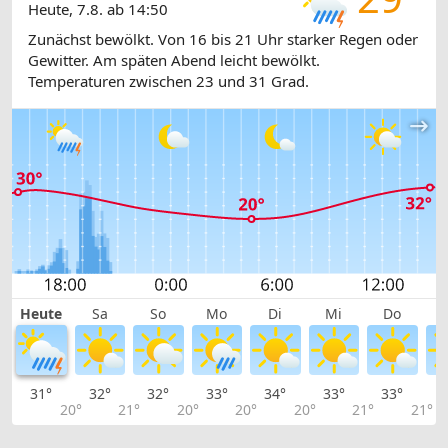
Heute, 7.8. ab 14:50
Zunächst bewölkt. Von 16 bis 21 Uhr starker Regen oder
Gewitter. Am späten Abend leicht bewölkt.
Temperaturen zwischen 23 und 31 Grad.
Heute
Sa
So
Mo
Di
Mi
Do
31°
32°
32°
33°
34°
33°
33°
3
20°
21°
20°
20°
20°
21°
21°