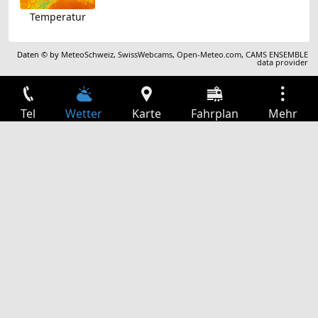
Temperatur
Daten © by
MeteoSchweiz
,
SwissWebcams
,
Open-Meteo.com
,
CAMS ENSEMBLE
data provider
Tel
Wetter
Karte
Fahrplan
Mehr
Anmelden
Dienste
Abfahrtstabelle
Freizeit
TV-Programm
Kinoprogramm