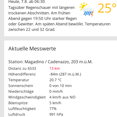
Heute, 7.8. ab 06:30
25°
Tagsüber Regenschauer mit längeren
trockenen Abschnitten. Am frühen
Abend gegen 19:50 Uhr starker Regen
oder Gewitter. Am späten Abend bewölkt. Temperaturen
zwischen 22 und 32 Grad.
Aktuelle Messwerte
Station: Magadino / Cadenazzo, 203 m.ü.M.
Distanz zu 6533
13 km
Höhendifferenz
-84m (287 m.ü.M.)
Temperatur
20.7 °C
Sonnenschein
0 von 10 min
Niederschläge
0 mm/h
Windgeschwindigkeit
4 km/h
aus NO
Böenspitze
5 km/h
Luftfeuchtigkeit
77%
Luftdruck
991 hPa