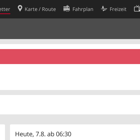
tter
Karte / Route
Fahrplan
Freizeit
Cookie-Richtlinie
ingungen
Cookie-Einstellungen
rklärung
Entwickler
Heute, 7.8. ab 06:30