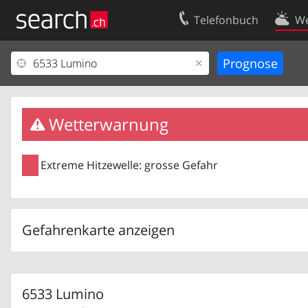
Telefonbuch
We
Ihr Eintrag
Kontakt
Kundencenter Geschäftskunden
Nutzungsbed
Impressum
Datenschutze
Wetterwarnung
Extreme Hitzewelle: grosse Gefahr
Gefahrenkarte anzeigen
6533 Lumino