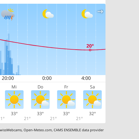
Mi
Do
Fr
Sa
33°
33°
33°
32°
1°
21°
21°
21°
wissWebcams
,
Open-Meteo.com
,
CAMS ENSEMBLE data provider