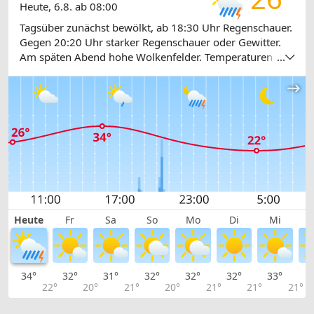
Heute, 6.8. ab 08:00
Tagsüber zunächst bewölkt, ab 18:30 Uhr Regenschauer.
Gegen 20:20 Uhr starker Regenschauer oder Gewitter.
Am späten Abend hohe Wolkenfelder. Temperaturen
...
zwischen 24 und 34 Grad.
Heute
Fr
Sa
So
Mo
Di
Mi
34°
32°
31°
32°
32°
32°
33°
3
22°
20°
21°
20°
21°
21°
21°