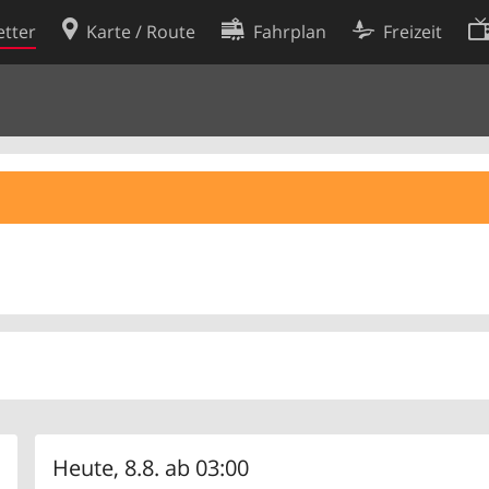
tter
Karte / Route
Fahrplan
Freizeit
Cookie-Richtlinie
ingungen
Cookie-Einstellungen
rklärung
Entwickler
Heute, 8.8. ab 03:00