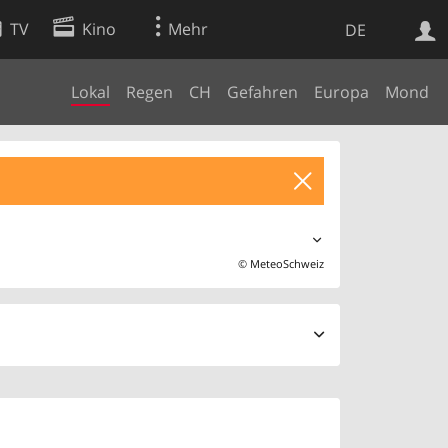
TV
Kino
Mehr
DE
Lokal
Regen
CH
Gefahren
Europa
Mond
Websuche
Apps
©
MeteoSchweiz