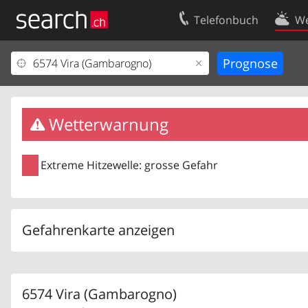
Telefonbuch
We
Ihr Eintrag
Kontakt
Kundencenter Geschäftskunden
Nutzungsbed
Impressum
Datenschutze
Wetterwarnung
Extreme Hitzewelle: grosse Gefahr
Gefahrenkarte anzeigen
6574 Vira (Gambarogno)