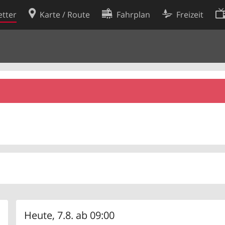
tter
Karte / Route
Fahrplan
Freizeit
Cookie-Richtlinie
ingungen
Cookie-Einstellungen
rklärung
Entwickler
Heute, 7.8. ab 09:00