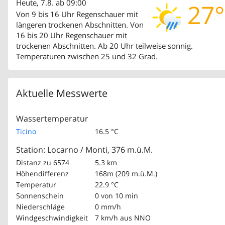
Heute, 7.8. ab 09:00
27°
Von 9 bis 16 Uhr Regenschauer mit
längeren trockenen Abschnitten. Von
16 bis 20 Uhr Regenschauer mit
trockenen Abschnitten. Ab 20 Uhr teilweise sonnig.
Temperaturen zwischen 25 und 32 Grad.
Aktuelle Messwerte
Wassertemperatur
Ticino
16.5 °C
Station: Locarno / Monti, 376 m.ü.M.
Distanz zu 6574
5.3 km
Höhendifferenz
168m (209 m.ü.M.)
Temperatur
22.9 °C
Sonnenschein
0 von 10 min
Niederschläge
0 mm/h
Windgeschwindigkeit
7 km/h
aus NNO