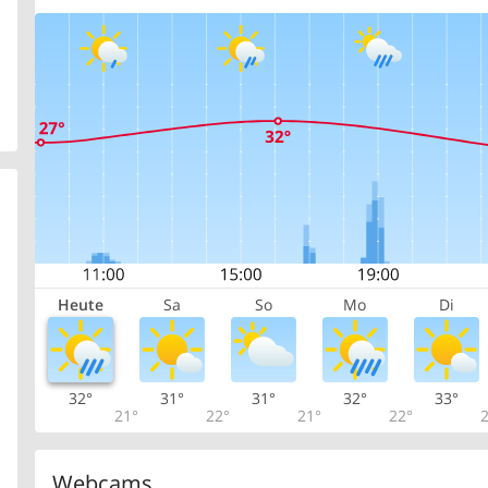
Heute
Sa
So
Mo
Di
32°
31°
31°
32°
33°
21°
22°
21°
22°
2
Webcams