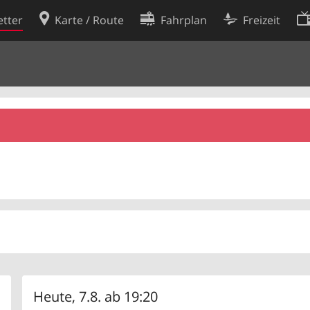
tter
Karte / Route
Fahrplan
Freizeit
Cookie-Richtlinie
ingungen
Cookie-Einstellungen
rklärung
Entwickler
Heute, 7.8. ab 19:20