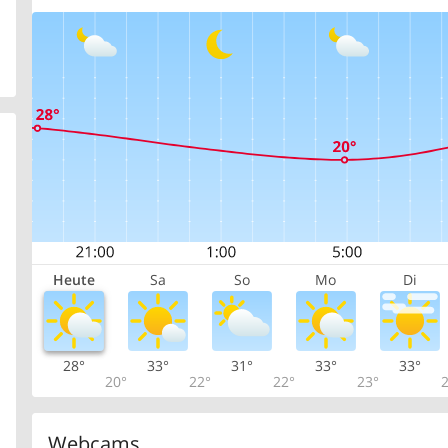
Heute
Sa
So
Mo
Di
28°
33°
31°
33°
33°
20°
22°
22°
23°
2
Webcams