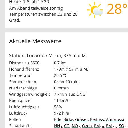
Heute, 7.8. ab 19:20
28°
Am Abend teilweise sonnig.
Temperaturen zwischen 23 und 28
Grad.
Aktuelle Messwerte
Station: Locarno / Monti, 376 m.ü.M.
Distanz zu 6600
0.7 km
Höhendifferenz
179m (197 m.ü.M.)
Temperatur
26.5 °C
Sonnenschein
0 von 10 min
Niederschläge
0 mm/h
Windgeschwindigkeit
7 km/h
aus ONO
Böenspitze
11 km/h
Luftfeuchtigkeit
58%
Luftdruck
972 hPa
Pollen
Erle
,
Birke
,
Gräser
,
Beifuss
,
Ambrosia
Schadstoffe
NH
,
CO
,
NO
,
Ozon
,
PM
,
PM
,
SO
3
2
10
2.5
2