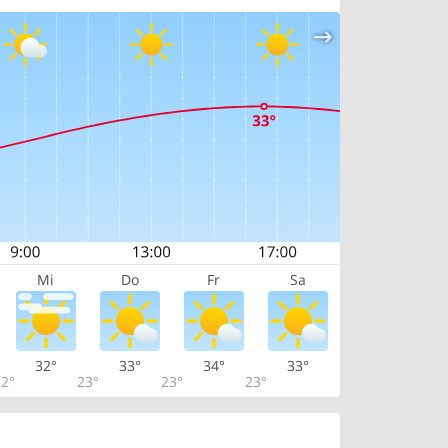
Mi
Do
Fr
Sa
32°
33°
34°
33°
2°
23°
23°
23°