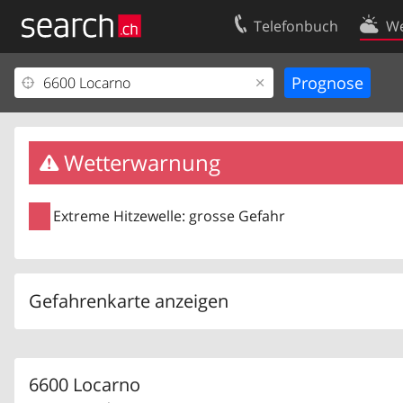
Telefonbuch
We
Ihr Eintrag
Kontakt
Kundencenter Geschäftskunden
Nutzungsbed
Impressum
Datenschutze
Wetterwarnung
Extreme Hitzewelle: grosse Gefahr
Gefahrenkarte anzeigen
6600 Locarno