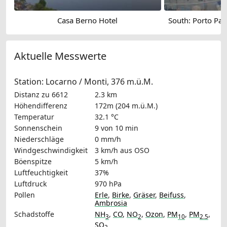
Casa Berno Hotel
Aktuelle Messwerte
Station: Locarno / Monti, 376 m.ü.M.
Distanz zu 6612
2.3 km
Höhendifferenz
172m (204 m.ü.M.)
Temperatur
32.1 °C
Sonnenschein
9 von 10 min
Niederschläge
0 mm/h
Windgeschwindigkeit
3 km/h
aus OSO
Böenspitze
5 km/h
Luftfeuchtigkeit
37%
Luftdruck
970 hPa
Pollen
Erle
,
Birke
,
Gräser
,
Beifuss
,
Ambrosia
Schadstoffe
NH
,
CO
,
NO
,
Ozon
,
PM
,
PM
,
3
2
10
2.5
SO
2