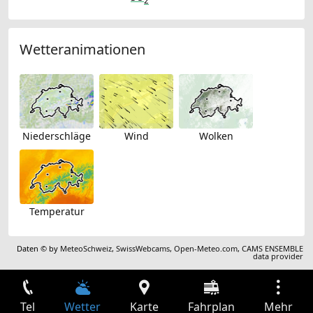
Wetteranimationen
Niederschläge
Wind
Wolken
Temperatur
Daten © by
MeteoSchweiz
,
SwissWebcams
,
Open-Meteo.com
,
CAMS ENSEMBLE
data provider
Tel
Wetter
Karte
Fahrplan
Mehr