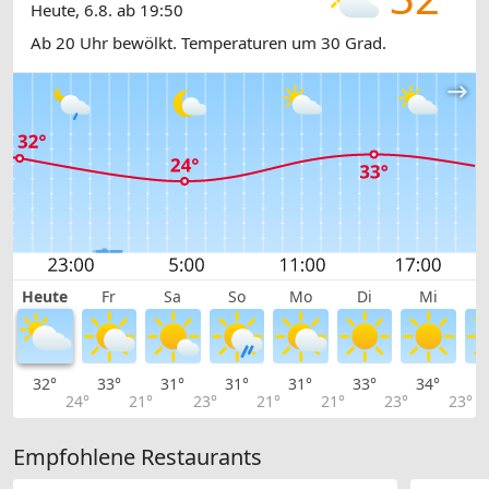
Heute, 6.8. ab 19:50
Ab 20 Uhr bewölkt. Temperaturen um 30 Grad.
Heute
Fr
Sa
So
Mo
Di
Mi
32°
33°
31°
31°
31°
33°
34°
3
24°
21°
23°
21°
21°
23°
23°
Empfohlene Restaurants