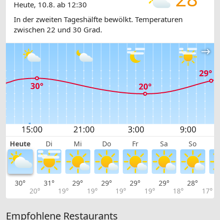
Heute, 10.8. ab 12:30
In der zweiten Tageshälfte bewölkt. Temperaturen
zwischen 22 und 30 Grad.
Heute
Di
Mi
Do
Fr
Sa
So
30°
31°
29°
29°
29°
29°
28°
2
20°
19°
19°
19°
19°
18°
17°
Empfohlene Restaurants