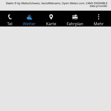
Daten © by
MeteoSchweiz
,
SwissWebcams
,
Open-Meteo.com
,
CAMS ENSEMBLE
data provider
Tel
Wetter
Karte
Fahrplan
Mehr
Anmelden
Dienste
Abfahrtstabelle
Freizeit
TV-Programm
Kinoprogramm
Websuche