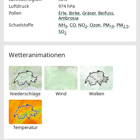
Luftdruck
974 hPa
Pollen
Erle
,
Birke
,
Gräser
,
Beifuss
,
Ambrosia
Schadstoffe
NH
,
CO
,
NO
,
Ozon
,
PM
,
PM
,
3
2
10
2.5
SO
2
Wetteranimationen
Niederschläge
Wind
Wolken
Temperatur