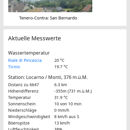
Tenero-Contra: San Bernardo
Aktuelle Messwerte
Wassertemperatur
Riale di Pincascia
20 °C
Ticino
19.7 °C
Station: Locarno / Monti, 376 m.ü.M.
Distanz zu 6647
6.3 km
Höhendifferenz
-355m (731 m.ü.M.)
Temperatur
31.9 °C
Sonnenschein
10 von 10 min
Niederschläge
0 mm/h
Windgeschwindigkeit
8 km/h
aus S
Böenspitze
13 km/h
Luftfeuchtigkeit
38%