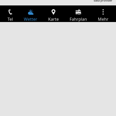
data provider
Tel
Wetter
Karte
Fahrplan
Mehr
Anmelden
Dienste
Abfahrtstabelle
Freizeit
TV-Programm
Kinoprogramm
Websuche
App