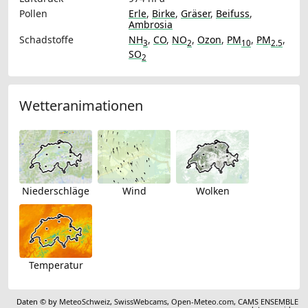
Pollen
Erle
,
Birke
,
Gräser
,
Beifuss
,
Ambrosia
Schadstoffe
NH
,
CO
,
NO
,
Ozon
,
PM
,
PM
,
3
2
10
2.5
SO
2
Wetteranimationen
Niederschläge
Wind
Wolken
Temperatur
Daten © by
MeteoSchweiz
,
SwissWebcams
,
Open-Meteo.com
,
CAMS ENSEMBLE