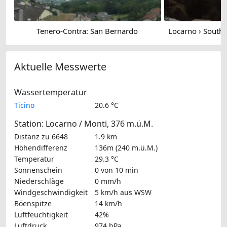
Tenero-Contra: San Bernardo
Aktuelle Messwerte
Wassertemperatur
Ticino
20.6 °C
Station: Locarno / Monti, 376 m.ü.M.
Distanz zu 6648
1.9 km
Höhendifferenz
136m (240 m.ü.M.)
Temperatur
29.3 °C
Sonnenschein
0 von 10 min
Niederschläge
0 mm/h
Windgeschwindigkeit
5 km/h
aus WSW
Böenspitze
14 km/h
Luftfeuchtigkeit
42%
Luftdruck
974 hPa