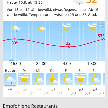
Heute, 10.8. ab 13:30
Von 13 bis 16 Uhr bewölkt, etwas Regenschauer. Ab 16
Uhr bewölkt. Temperaturen zwischen 25 und 33 Grad.
Heute
Di
Mi
Do
Fr
Sa
So
33°
34°
32°
32°
33°
34°
32°
2
22°
23°
23°
23°
23°
22°
21°
Empfohlene Restaurants