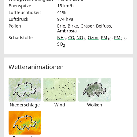
Böenspitze
15 km/h
Luftfeuchtigkeit
41%
Luftdruck
974 hPa
Pollen
Erle
,
Birke
,
Gräser
,
Beifuss
,
Ambrosia
Schadstoffe
NH
,
CO
,
NO
,
Ozon
,
PM
,
PM
,
3
2
10
2.5
SO
2
Wetteranimationen
Niederschläge
Wind
Wolken