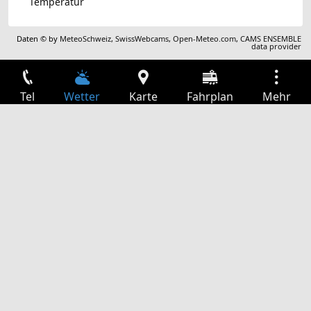
Temperatur
Daten © by
MeteoSchweiz
,
SwissWebcams
,
Open-Meteo.com
,
CAMS ENSEMBLE
data provider
Tel
Wetter
Karte
Fahrplan
Mehr
Anmelden
Dienste
Abfahrtstabelle
Freizeit
TV-Programm
Kinoprogramm