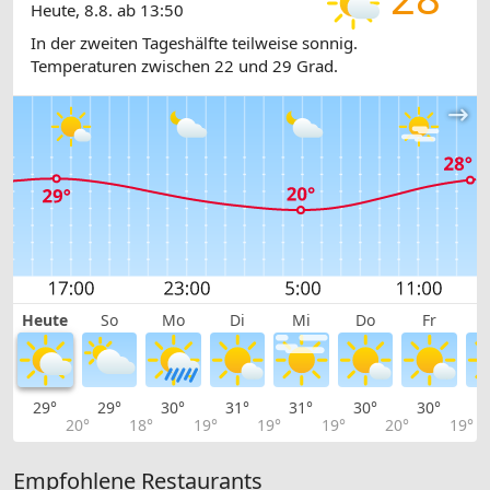
Heute, 8.8. ab 13:50
In der zweiten Tageshälfte teilweise sonnig.
Temperaturen zwischen 22 und 29 Grad.
Heute
So
Mo
Di
Mi
Do
Fr
29°
29°
30°
31°
31°
30°
30°
2
20°
18°
19°
19°
19°
20°
19°
Empfohlene Restaurants