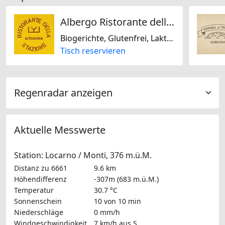
Albergo Ristorante della Stazione da YanElo
Biogerichte, Glutenfrei, Laktosefrei, Nussfrei, Sojafrei, Mediterran, Französisch, Italienisch, Regional, Schweizerisch
Tisch reservieren
Regenradar anzeigen
Aktuelle Messwerte
Station: Locarno / Monti, 376 m.ü.M.
Distanz zu 6661
9.6 km
Höhendifferenz
-307m (683 m.ü.M.)
Temperatur
30.7 °C
Sonnenschein
10 von 10 min
Niederschläge
0 mm/h
Windgeschwindigkeit
7 km/h
aus S