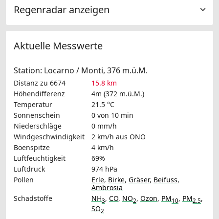
Regenradar anzeigen
Aktuelle Messwerte
Station: Locarno / Monti, 376 m.ü.M.
Distanz zu 6674
15.8 km
Höhendifferenz
4m (372 m.ü.M.)
Temperatur
21.5 °C
Sonnenschein
0 von 10 min
Niederschläge
0 mm/h
Windgeschwindigkeit
2 km/h
aus ONO
Böenspitze
4 km/h
Luftfeuchtigkeit
69%
Luftdruck
974 hPa
Pollen
Erle
,
Birke
,
Gräser
,
Beifuss
,
Ambrosia
Schadstoffe
NH
,
CO
,
NO
,
Ozon
,
PM
,
PM
,
3
2
10
2.5
SO
2