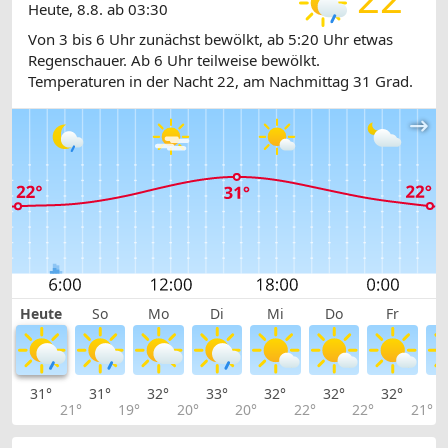
Heute, 8.8. ab 03:30
Von 3 bis 6 Uhr zunächst bewölkt, ab 5:20 Uhr etwas
Regenschauer. Ab 6 Uhr teilweise bewölkt.
Temperaturen in der Nacht 22, am Nachmittag 31 Grad.
Heute
So
Mo
Di
Mi
Do
Fr
31°
31°
32°
33°
32°
32°
32°
3
21°
19°
20°
20°
22°
22°
21°