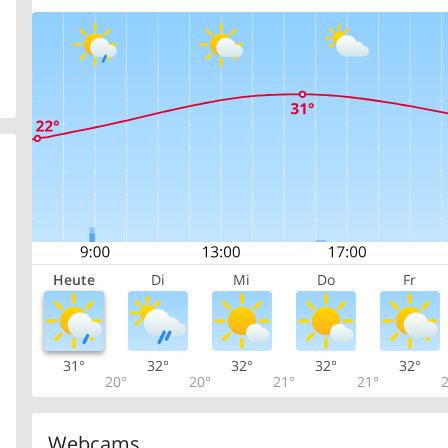
Heute
Di
Mi
Do
Fr
31°
32°
32°
32°
32°
20°
20°
21°
21°
2
Webcams