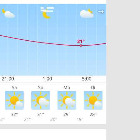
Sa
So
Mo
Di
32°
31°
29°
28°
2°
21°
20°
19°