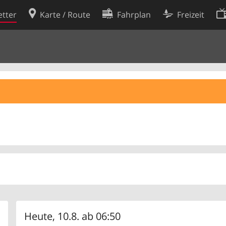
tter
Karte / Route
Fahrplan
Freizeit
Cookie-Richtlinie
ingungen
Cookie-Einstellungen
rklärung
Entwickler
Heute, 10.8. ab 06:50