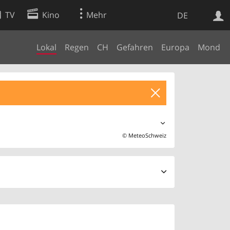
TV
Kino
Mehr
DE
Lokal
Regen
CH
Gefahren
Europa
Mond
Websuche
Apps
©
MeteoSchweiz