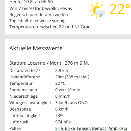
Heute, 10.8. ab 06:50
22°
Von 7 bis 9 Uhr bewölkt, etwas
Regenschauer. In der zweiten
Tageshälfte teilweise sonnig.
Temperaturen zwischen 22 und 31 Grad.
Aktuelle Messwerte
Station: Locarno / Monti, 376 m.ü.M.
Distanz zu 6677
8.8 km
Höhendifferenz
38m (338 m.ü.M.)
Temperatur
22 °C
Sonnenschein
0 von 10 min
Niederschläge
0 mm/h
Windgeschwindigkeit
3 km/h
aus ONO
Böenspitze
6 km/h
Luftfeuchtigkeit
73%
Luftdruck
974 hPa
Pollen
Erle
,
Birke
,
Gräser
,
Beifuss
,
Ambrosia