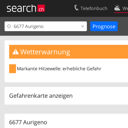
Telefonbuch
We
Ihr Eintrag
Kontakt
Kundencenter Geschäftskunden
Nutzungsbed
Impressum
Datenschutze
Wetterwarnung
Markante Hitzewelle: erhebliche Gefahr
Gefahrenkarte anzeigen
6677 Aurigeno