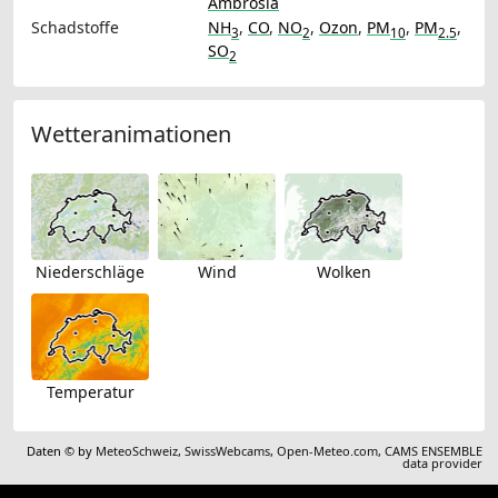
Ambrosia
Schadstoffe
NH
,
CO
,
NO
,
Ozon
,
PM
,
PM
,
3
2
10
2.5
SO
2
Wetteranimationen
Niederschläge
Wind
Wolken
Temperatur
Daten © by
MeteoSchweiz
,
SwissWebcams
,
Open-Meteo.com
,
CAMS ENSEMBLE
data provider