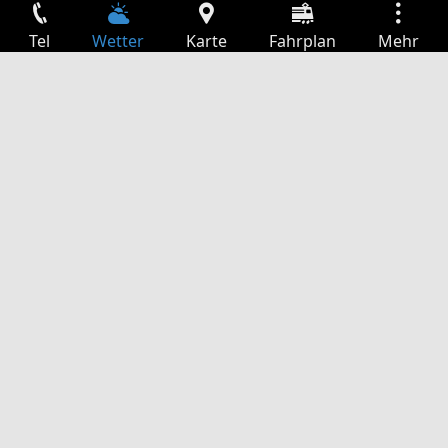
Tel
Wetter
Karte
Fahrplan
Mehr
Anmelden
Dienste
Abfahrtstabelle
Freizeit
TV-Programm
Kinoprogramm
Websuche
App