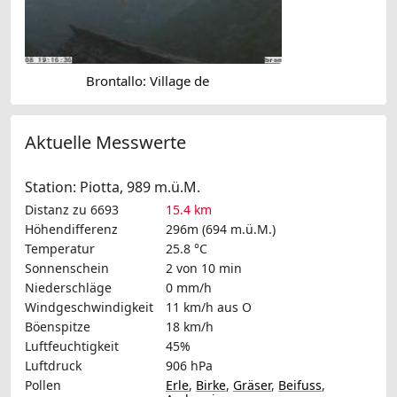
Brontallo: Village de
Aktuelle Messwerte
Station: Piotta, 989 m.ü.M.
Distanz zu 6693
15.4 km
Höhendifferenz
296m (694 m.ü.M.)
Temperatur
25.8 °C
Sonnenschein
2 von 10 min
Niederschläge
0 mm/h
Windgeschwindigkeit
11 km/h
aus O
Böenspitze
18 km/h
Luftfeuchtigkeit
45%
Luftdruck
906 hPa
Pollen
Erle
,
Birke
,
Gräser
,
Beifuss
,