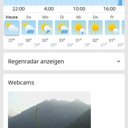
Heute
So
Mo
Di
Mi
Do
Fr
27°
30°
32°
33°
31°
32°
31°
3
19°
19°
20°
20°
19°
21°
20°
Regenradar anzeigen
Webcams