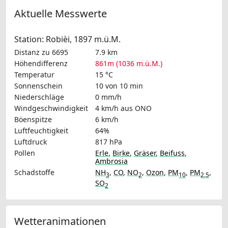
Aktuelle Messwerte
Station: Robièi, 1897 m.ü.M.
Distanz zu 6695
7.9 km
Höhendifferenz
861m (1036 m.ü.M.)
Temperatur
15 °C
Sonnenschein
10 von 10 min
Niederschläge
0 mm/h
Windgeschwindigkeit
4 km/h
aus ONO
Böenspitze
6 km/h
Luftfeuchtigkeit
64%
Luftdruck
817 hPa
Pollen
Erle
,
Birke
,
Gräser
,
Beifuss
,
Ambrosia
Schadstoffe
NH
,
CO
,
NO
,
Ozon
,
PM
,
PM
,
3
2
10
2.5
SO
2
Wetteranimationen