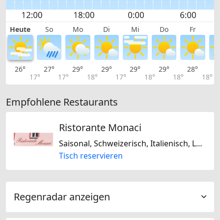
Heute
So
Mo
Di
Mi
Do
Fr
26°
27°
29°
29°
29°
29°
28°
2
17°
17°
18°
17°
18°
18°
18°
Empfohlene Restaurants
Ristorante Monaci
Saisonal, Schweizerisch, Italienisch, Laktosefrei, Glutenfrei
Tisch reservieren
Regenradar anzeigen