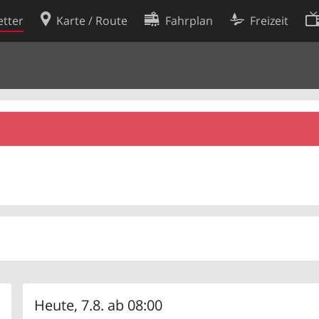
tter
Karte / Route
Fahrplan
Freizeit
Cookie-Richtlinie
ingungen
Cookie-Einstellungen
rklärung
Entwickler
Heute, 7.8. ab 08:00