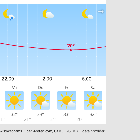
Mi
Do
Fr
Sa
32°
33°
33°
32°
1°
21°
21°
20°
wissWebcams
,
Open-Meteo.com
,
CAMS ENSEMBLE data provider