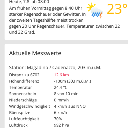
Heute, 7.8. ab 08:00
23°
Am frühen Vormittag gegen 8:40 Uhr
starker Regenschauer oder Gewitter. In
der zweiten Tageshälfte meist trocken,
gegen 20 Uhr Regenschauer. Temperaturen zwischen 22
und 32 Grad.
Aktuelle Messwerte
Station: Magadino / Cadenazzo, 203 m.ü.M.
Distanz zu 6702
12.6 km
Höhendifferenz
-100m (303 m.ü.M.)
Temperatur
24.4 °C
Sonnenschein
8 von 10 min
Niederschläge
0 mm/h
Windgeschwindigkeit
4 km/h
aus NNO
Böenspitze
6 km/h
Luftfeuchtigkeit
70%
Luftdruck
992 hPa