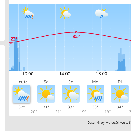
Heute
Sa
So
Mo
Di
32°
31°
33°
33°
34°
20°
21°
19°
19°
2
Daten © by
MeteoSchweiz
,
S