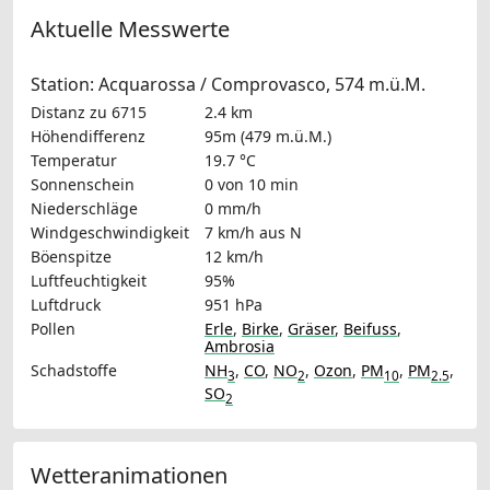
Aktuelle Messwerte
Station: Acquarossa / Comprovasco, 574 m.ü.M.
Distanz zu 6715
2.4 km
Höhendifferenz
95m (479 m.ü.M.)
Temperatur
19.7 °C
Sonnenschein
0 von 10 min
Niederschläge
0 mm/h
Windgeschwindigkeit
7 km/h
aus N
Böenspitze
12 km/h
Luftfeuchtigkeit
95%
Luftdruck
951 hPa
Pollen
Erle
,
Birke
,
Gräser
,
Beifuss
,
Ambrosia
Schadstoffe
NH
,
CO
,
NO
,
Ozon
,
PM
,
PM
,
3
2
10
2.5
SO
2
Wetteranimationen