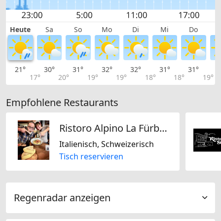
Heute
Sa
So
Mo
Di
Mi
Do
21°
30°
31°
32°
32°
31°
31°
3
17°
20°
19°
19°
18°
18°
19°
Empfohlene Restaurants
Ristoro Alpino La Fürbeda
Italienisch, Schweizerisch
Tisch reservieren
Regenradar anzeigen