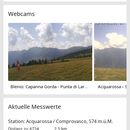
Webcams
Blenio: Capanna Gorda - Punta di Larescia - Alpe Gorda - Val Blenio - Punta di Larescia - Cima del Simano - Sosto - Capanna Adula CAS - Rheinwaldhorn - Greina
Acquarossa › So
Aktuelle Messwerte
Station: Acquarossa / Comprovasco, 574 m.ü.M.
Distanz zu 6724
2.5 km