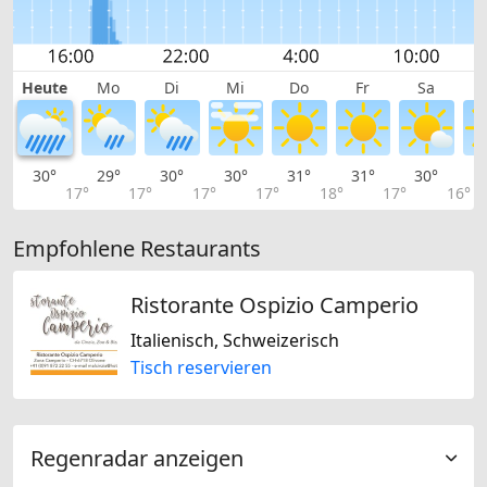
Heute
Mo
Di
Mi
Do
Fr
Sa
30°
29°
30°
30°
31°
31°
30°
2
17°
17°
17°
17°
18°
17°
16°
Empfohlene Restaurants
Ristorante Ospizio Camperio
Italienisch, Schweizerisch
Tisch reservieren
Regenradar anzeigen