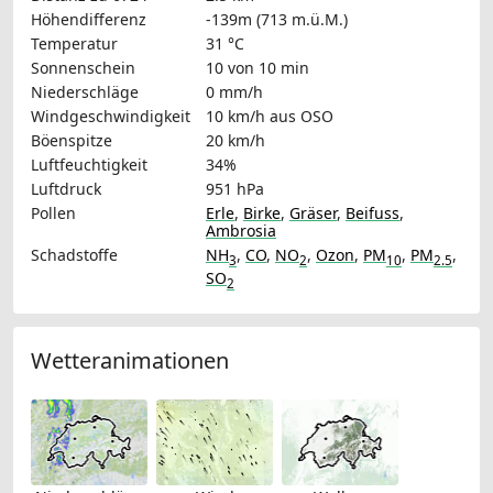
Höhendifferenz
-139m (713 m.ü.M.)
Temperatur
31 °C
Sonnenschein
10 von 10 min
Niederschläge
0 mm/h
Windgeschwindigkeit
10 km/h
aus OSO
Böenspitze
20 km/h
Luftfeuchtigkeit
34%
Luftdruck
951 hPa
Pollen
Erle
,
Birke
,
Gräser
,
Beifuss
,
Ambrosia
Schadstoffe
NH
,
CO
,
NO
,
Ozon
,
PM
,
PM
,
3
2
10
2.5
SO
2
Wetteranimationen