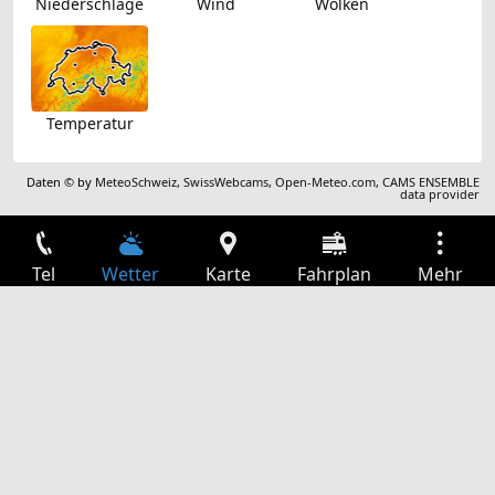
Niederschläge
Wind
Wolken
Temperatur
Daten © by
MeteoSchweiz
,
SwissWebcams
,
Open-Meteo.com
,
CAMS ENSEMBLE
data provider
Tel
Wetter
Karte
Fahrplan
Mehr
Anmelden
Dienste
Abfahrtstabelle
Freizeit