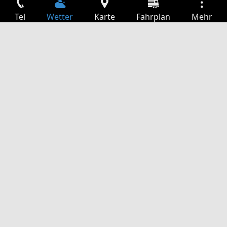
Tel
Wetter
Karte
Fahrplan
Mehr
Anmelden
Dienste
Abfahrtstabelle
Freizeit
TV-Programm
Kinoprogramm
Websuche
App