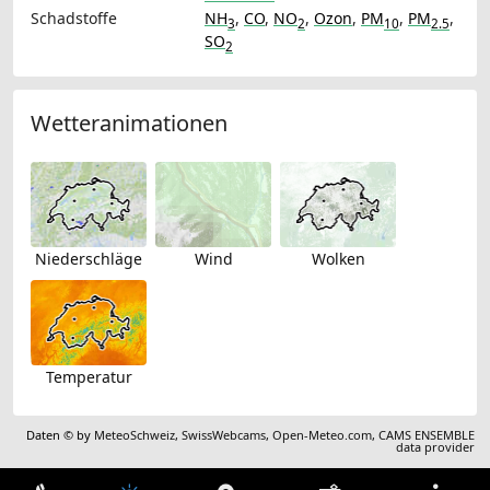
Schadstoffe
NH
,
CO
,
NO
,
Ozon
,
PM
,
PM
,
3
2
10
2.5
SO
2
Wetteranimationen
Niederschläge
Wind
Wolken
Temperatur
Daten © by
MeteoSchweiz
,
SwissWebcams
,
Open-Meteo.com
,
CAMS ENSEMBLE
data provider