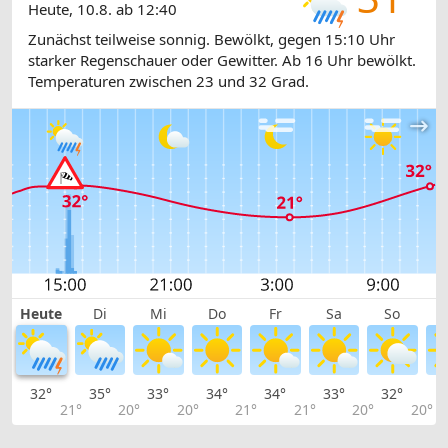
Heute, 10.8. ab 12:40
Zunächst teilweise sonnig. Bewölkt, gegen 15:10 Uhr
starker Regenschauer oder Gewitter. Ab 16 Uhr bewölkt.
Temperaturen zwischen 23 und 32 Grad.
Heute
Di
Mi
Do
Fr
Sa
So
32°
35°
33°
34°
34°
33°
32°
2
21°
20°
20°
21°
21°
20°
20°