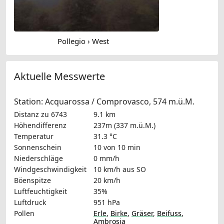
Pollegio › West
Aktuelle Messwerte
Station: Acquarossa / Comprovasco, 574 m.ü.M.
Distanz zu 6743
9.1 km
Höhendifferenz
237m (337 m.ü.M.)
Temperatur
31.3 °C
Sonnenschein
10 von 10 min
Niederschläge
0 mm/h
Windgeschwindigkeit
10 km/h
aus SO
Böenspitze
20 km/h
Luftfeuchtigkeit
35%
Luftdruck
951 hPa
Pollen
Erle
,
Birke
,
Gräser
,
Beifuss
,
Ambrosia