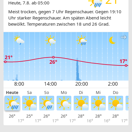
Heute, 7.8. ab 05:00
Meist trocken, gegen 7 Uhr Regenschauer. Gegen 19:10
Uhr starker Regenschauer. Am späten Abend leicht
bewölkt. Temperaturen zwischen 18 und 26 Grad.
Heute
Sa
So
Mo
Di
Mi
Do
26°
25°
26°
26°
28°
28°
28°
2
17°
17°
17°
17°
16°
16°
17°