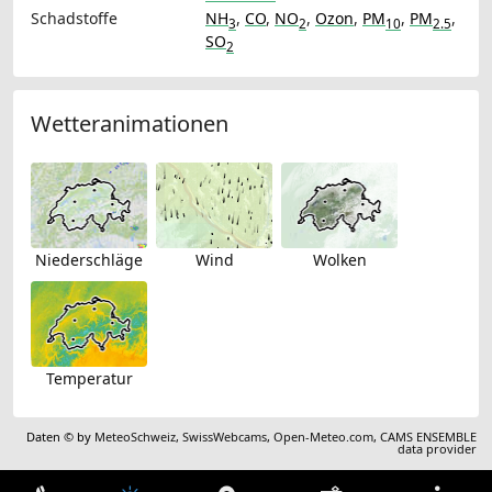
Schadstoffe
NH
,
CO
,
NO
,
Ozon
,
PM
,
PM
,
3
2
10
2.5
SO
2
Wetteranimationen
Niederschläge
Wind
Wolken
Temperatur
Daten © by
MeteoSchweiz
,
SwissWebcams
,
Open-Meteo.com
,
CAMS ENSEMBLE
data provider