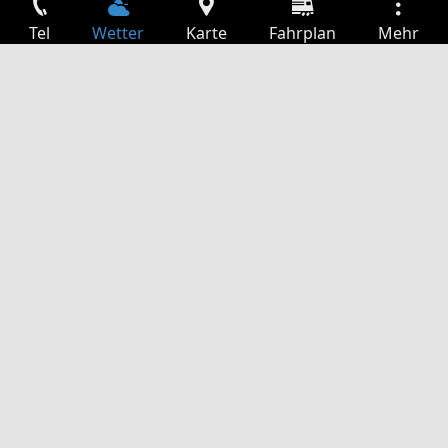
Tel
Wetter
Karte
Fahrplan
Mehr
Anmelden
Dienste
Abfahrtstabelle
Freizeit
TV-Programm
Kinoprogramm
Websuche
App