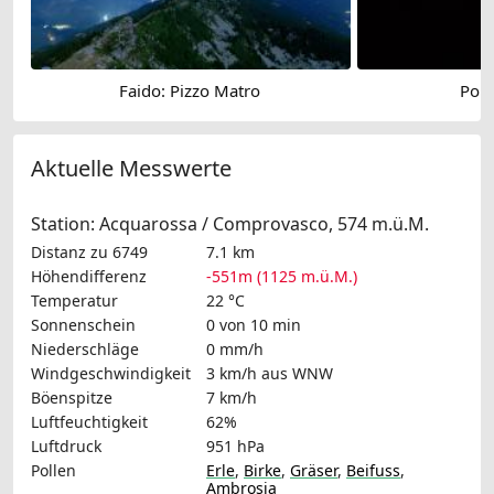
Faido: Pizzo Matro
Poll
Aktuelle Messwerte
Station: Acquarossa / Comprovasco, 574 m.ü.M.
Distanz zu 6749
7.1 km
Höhendifferenz
-551m (1125 m.ü.M.)
Temperatur
22 °C
Sonnenschein
0 von 10 min
Niederschläge
0 mm/h
Windgeschwindigkeit
3 km/h
aus WNW
Böenspitze
7 km/h
Luftfeuchtigkeit
62%
Luftdruck
951 hPa
Pollen
Erle
,
Birke
,
Gräser
,
Beifuss
,
Ambrosia