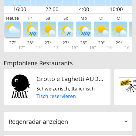
Heute
Fr
Sa
So
Mo
Di
Mi
27°
28°
27°
27°
28°
29°
29°
2
17°
15°
17°
15°
16°
16°
16°
Empfohlene Restaurants
Grotto e Laghetti AUDAN
Schweizerisch, Italienisch
Tisch reservieren
Regenradar anzeigen