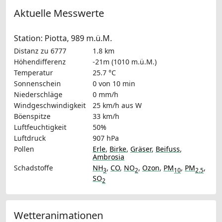
Aktuelle Messwerte
Station: Piotta, 989 m.ü.M.
Distanz zu 6777
1.8 km
Höhendifferenz
-21m (1010 m.ü.M.)
Temperatur
25.7 °C
Sonnenschein
0 von 10 min
Niederschläge
0 mm/h
Windgeschwindigkeit
25 km/h
aus W
Böenspitze
33 km/h
Luftfeuchtigkeit
50%
Luftdruck
907 hPa
Pollen
Erle
,
Birke
,
Gräser
,
Beifuss
,
Ambrosia
Schadstoffe
NH
,
CO
,
NO
,
Ozon
,
PM
,
PM
,
3
2
10
2.5
SO
2
Wetteranimationen