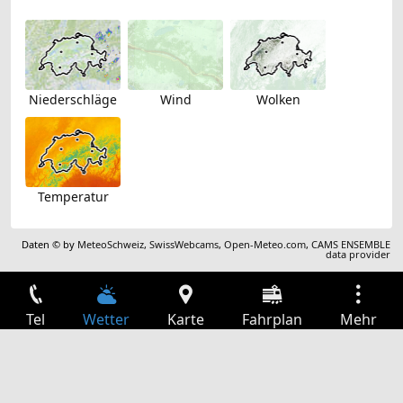
Niederschläge
Wind
Wolken
Temperatur
Daten © by
MeteoSchweiz
,
SwissWebcams
,
Open-Meteo.com
,
CAMS ENSEMBLE
data provider
Tel
Wetter
Karte
Fahrplan
Mehr
Anmelden