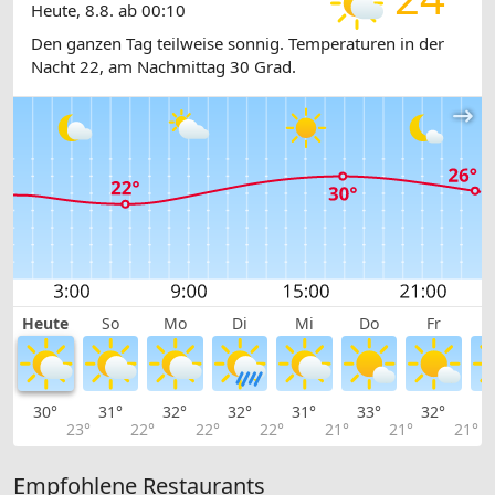
Heute, 8.8. ab 00:10
Den ganzen Tag teilweise sonnig. Temperaturen in der
Nacht 22, am Nachmittag 30 Grad.
Heute
So
Mo
Di
Mi
Do
Fr
30°
31°
32°
32°
31°
33°
32°
3
23°
22°
22°
22°
21°
21°
21°
Empfohlene Restaurants