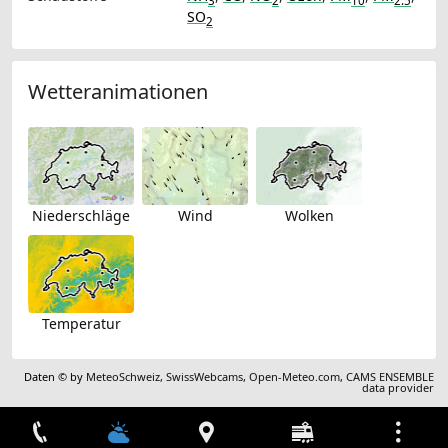
3
2
10
2.5
SO
2
Wetteranimationen
Niederschläge
Wind
Wolken
Temperatur
Daten © by
MeteoSchweiz
,
SwissWebcams
,
Open-Meteo.com
,
CAMS ENSEMBLE
data provider