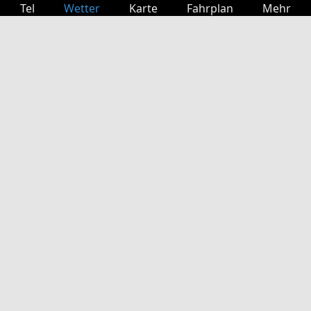
Tel
Wetter
Karte
Fahrplan
Mehr
Anmelden
Dienste
Abfahrtstabelle
Freizeit
TV-Programm
Kinoprogramm
Websuche
App