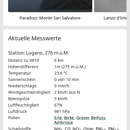
Paradiso: Monte San Salvatore
Lanzo d'Intel
Aktuelle Messwerte
Station: Lugano, 276 m.ü.M.
Distanz zu 6816
6 km
Höhendifferenz
1m (275 m.ü.M.)
Temperatur
23.6 °C
Sonnenschein
0 von 10 min
Niederschläge
0 mm/h
Windgeschwindigkeit
2 km/h
aus N
Böenspitze
5 km/h
Luftfeuchtigkeit
67%
Luftdruck
981 hPa
Pollen
Erle
,
Birke
,
Gräser
,
Beifuss
,
Ambrosia
Schadstoffe
NH
,
CO
,
NO
,
Ozon
,
PM
,
PM
,