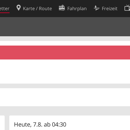
tter
Karte / Route
Fahrplan
Freizeit
Cookie-Richtlinie
ingungen
Cookie-Einstellungen
rklärung
Entwickler
Heute, 7.8. ab 04:30