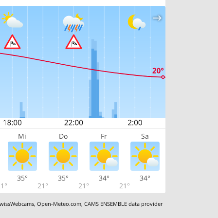
Mi
Do
Fr
Sa
35°
35°
34°
34°
1°
21°
21°
21°
wissWebcams
,
Open-Meteo.com
,
CAMS ENSEMBLE data provider