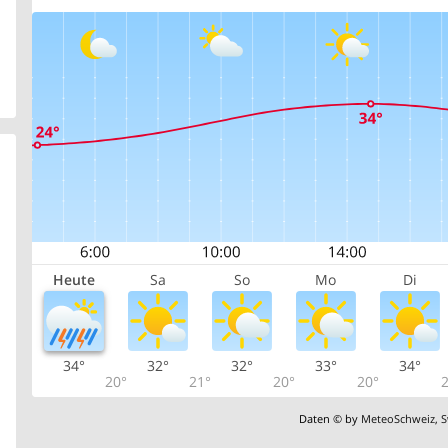
Heute
Sa
So
Mo
Di
34°
32°
32°
33°
34°
20°
21°
20°
20°
2
Daten © by
MeteoSchweiz
,
S