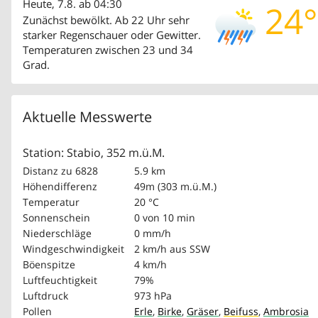
Heute, 7.8. ab 04:30
24°
Zunächst bewölkt. Ab 22 Uhr sehr
starker Regenschauer oder Gewitter.
Temperaturen zwischen 23 und 34
Grad.
Aktuelle Messwerte
Station: Stabio, 352 m.ü.M.
Distanz zu 6828
5.9 km
Höhendifferenz
49m (303 m.ü.M.)
Temperatur
20 °C
Sonnenschein
0 von 10 min
Niederschläge
0 mm/h
Windgeschwindigkeit
2 km/h
aus SSW
Böenspitze
4 km/h
Luftfeuchtigkeit
79%
Luftdruck
973 hPa
Pollen
Erle
,
Birke
,
Gräser
,
Beifuss
,
Ambrosia