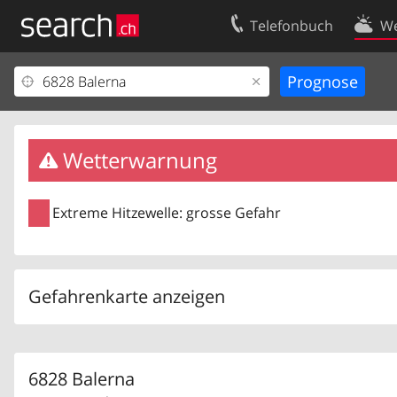
Telefonbuch
We
Ihr Eintrag
Kontakt
Kundencenter Geschäftskunden
Nutzungsbed
Impressum
Datenschutze
Wetterwarnung
Extreme Hitzewelle: grosse Gefahr
Gefahrenkarte anzeigen
6828 Balerna