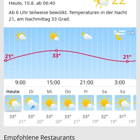
Heute, 10.8. ab 06:40
Ab 6 Uhr teilweise bewölkt. Temperaturen in der Nacht
21, am Nachmittag 33 Grad.
Heute
Di
Mi
Do
Fr
Sa
So
33°
33°
33°
33°
33°
32°
31°
2
21°
20°
20°
21°
19°
19°
19°
Empfohlene Restaurants