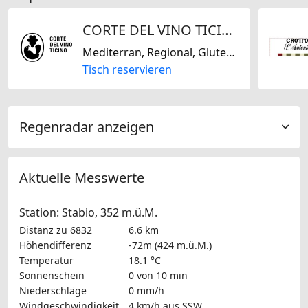
CORTE DEL VINO TICINO
Mediterran, Regional, Glutenfrei, Schweizerisch, Italienisch, Europäisch
Tisch reservieren
Regenradar anzeigen
Aktuelle Messwerte
Station: Stabio, 352 m.ü.M.
Distanz zu 6832
6.6 km
Höhendifferenz
-72m (424 m.ü.M.)
Temperatur
18.1 °C
Sonnenschein
0 von 10 min
Niederschläge
0 mm/h
Windgeschwindigkeit
4 km/h
aus SSW