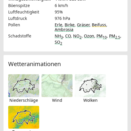
Böenspitze
6 km/h
Luftfeuchtigkeit
95%
Luftdruck
976 hPa
Pollen
Erle
,
Birke
,
Gräser
,
Beifuss
,
Ambrosia
Schadstoffe
NH
,
CO
,
NO
,
Ozon
,
PM
,
PM
,
3
2
10
2.5
SO
2
Wetteranimationen
Niederschläge
Wind
Wolken