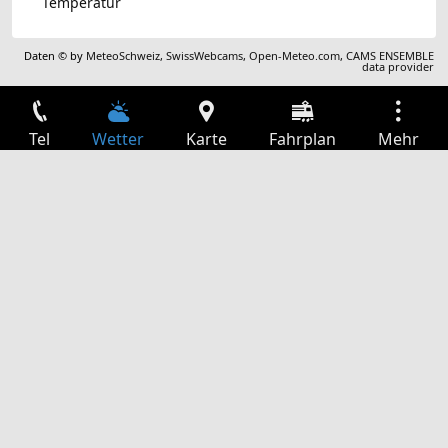
Temperatur
Daten © by
MeteoSchweiz
,
SwissWebcams
,
Open-Meteo.com
,
CAMS ENSEMBLE
data provider
Tel
Wetter
Karte
Fahrplan
Mehr
Anmelden
Dienste
Abfahrtstabelle
Freizeit
TV-Programm
Kinoprogramm