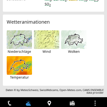
3
2
10
2.5
SO
2
Wetteranimationen
Niederschläge
Wind
Wolken
Temperatur
Daten © by
MeteoSchweiz
,
SwissWebcams
,
Open-Meteo.com
,
CAMS ENSEMBLE
data provider