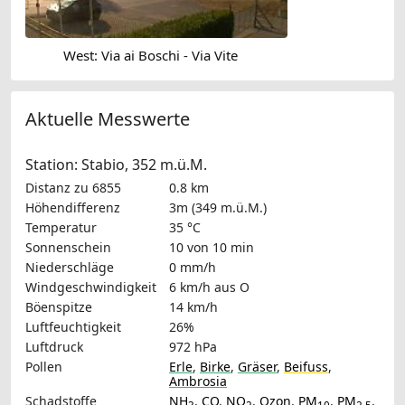
West: Via ai Boschi - Via Vite
Aktuelle Messwerte
Station: Stabio, 352 m.ü.M.
Distanz zu 6855
0.8 km
Höhendifferenz
3m (349 m.ü.M.)
Temperatur
35 °C
Sonnenschein
10 von 10 min
Niederschläge
0 mm/h
Windgeschwindigkeit
6 km/h
aus O
Böenspitze
14 km/h
Luftfeuchtigkeit
26%
Luftdruck
972 hPa
Pollen
Erle
,
Birke
,
Gräser
,
Beifuss
,
Ambrosia
Schadstoffe
NH
,
CO
,
NO
,
Ozon
,
PM
,
PM
,