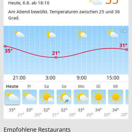
Heute, 6.8. ab 18:10
Am Abend bewölkt. Temperaturen zwischen 25 und 36
Grad.
Heute
Fr
Sa
So
Mo
Di
Mi
35°
33°
32°
32°
33°
34°
34°
3
21°
20°
21°
20°
20°
20°
20°
Empfohlene Restaurants