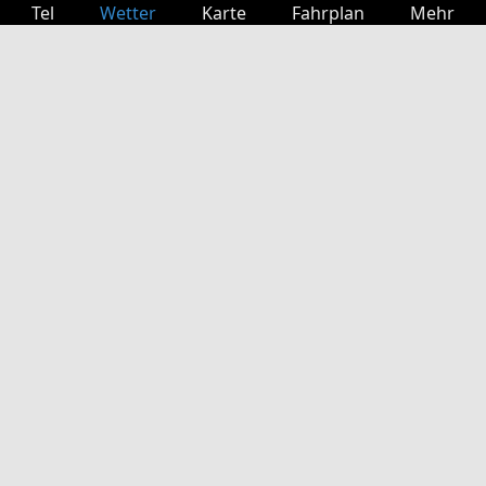
Tel
Wetter
Karte
Fahrplan
Mehr
Anmelden
Dienste
Abfahrtstabelle
Freizeit
TV-Programm
Kinoprogramm
Websuche
App