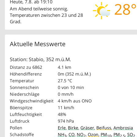
Heute, 7.8. ab 19:10
28°
Am Abend teilweise sonnig.
Temperaturen zwischen 23 und 28
Grad.
Aktuelle Messwerte
Station: Stabio, 352 m.ü.M.
Distanz zu 6862
4.1 km
Höhendifferenz
0m (352 m.ü.M.)
Temperatur
27.5 °C
Sonnenschein
0 von 10 min
Niederschläge
0 mm/h
Windgeschwindigkeit
4 km/h
aus ONO
Böenspitze
11 km/h
Luftfeuchtigkeit
48%
Luftdruck
974 hPa
Pollen
Erle
,
Birke
,
Gräser
,
Beifuss
,
Ambrosia
Schadstoffe
NH
,
CO
,
NO
,
Ozon
,
PM
,
PM
,
SO
3
2
10
2.5
2