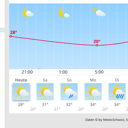
Heute
Sa
So
Mo
Di
28°
31°
32°
34°
34°
20°
21°
20°
20°
2
Daten © by
MeteoSchweiz
,
S