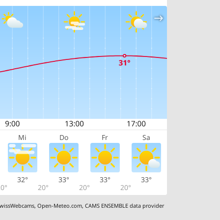
Mi
Do
Fr
Sa
32°
33°
33°
33°
0°
20°
20°
20°
wissWebcams
,
Open-Meteo.com
,
CAMS ENSEMBLE data provider