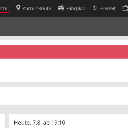
tter
Karte / Route
Fahrplan
Freizeit
Cookie-Richtlinie
ingungen
Cookie-Einstellungen
rklärung
Entwickler
Heute, 7.8. ab 19:10