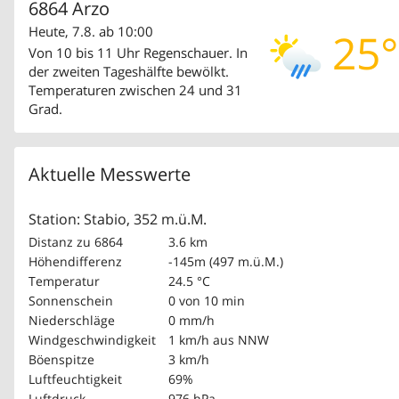
6864 Arzo
Heute, 7.8. ab 10:00
25°
Von 10 bis 11 Uhr Regenschauer. In
der zweiten Tageshälfte bewölkt.
Temperaturen zwischen 24 und 31
Grad.
Aktuelle Messwerte
Station: Stabio, 352 m.ü.M.
Distanz zu 6864
3.6 km
Höhendifferenz
-145m (497 m.ü.M.)
Temperatur
24.5 °C
Sonnenschein
0 von 10 min
Niederschläge
0 mm/h
Windgeschwindigkeit
1 km/h
aus NNW
Böenspitze
3 km/h
Luftfeuchtigkeit
69%
Luftdruck
976 hPa