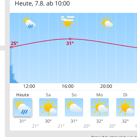
Heute, 7.8. ab 10:00
Heute
Sa
So
Mo
Di
31°
30°
31°
32°
32°
21°
21°
20°
20°
1