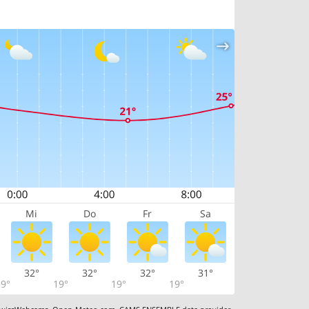
Mi
Do
Fr
Sa
32°
32°
32°
31°
9°
19°
19°
19°