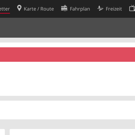
tter
Karte / Route
Fahrplan
Freizeit
Cookie-Richtlinie
ingungen
Cookie-Einstellungen
rklärung
Entwickler