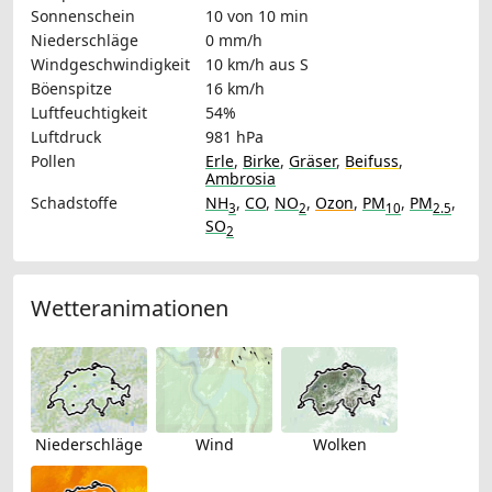
Sonnenschein
10 von 10 min
Niederschläge
0 mm/h
Windgeschwindigkeit
10 km/h
aus S
Böenspitze
16 km/h
Luftfeuchtigkeit
54%
Luftdruck
981 hPa
Pollen
Erle
,
Birke
,
Gräser
,
Beifuss
,
Ambrosia
Schadstoffe
NH
,
CO
,
NO
,
Ozon
,
PM
,
PM
,
3
2
10
2.5
SO
2
Wetteranimationen
Niederschläge
Wind
Wolken