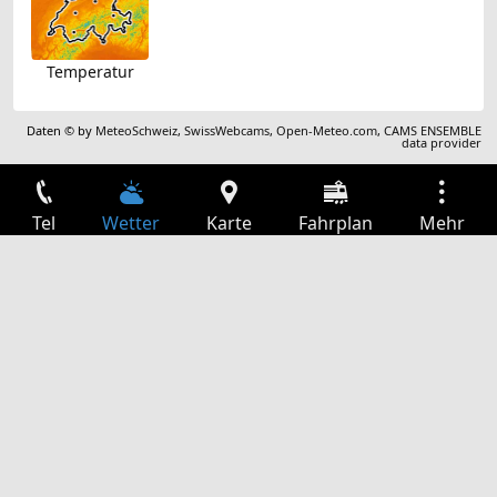
Temperatur
Daten © by
MeteoSchweiz
,
SwissWebcams
,
Open-Meteo.com
,
CAMS ENSEMBLE
data provider
Tel
Wetter
Karte
Fahrplan
Mehr
Anmelden
Dienste
Abfahrtstabelle
Freizeit
TV-Programm