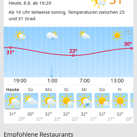
Heute, 8.8. ab 16:20
Ab 16 Uhr teilweise sonnig. Temperaturen zwischen 25
und 31 Grad.
Heute
So
Mo
Di
Mi
Do
Fr
31°
30°
32°
32°
32°
32°
32°
3
23°
22°
22°
22°
21°
21°
20°
Empfohlene Restaurants