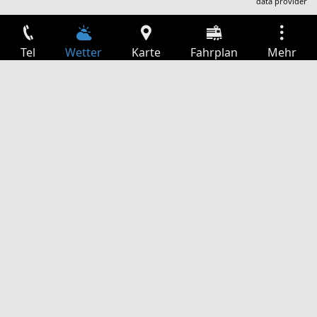
data provider
Tel
Wetter
Karte
Fahrplan
Mehr
Anmelden
Dienste
Abfahrtstabelle
Freizeit
TV-Programm
Kinoprogramm
Websuche
App