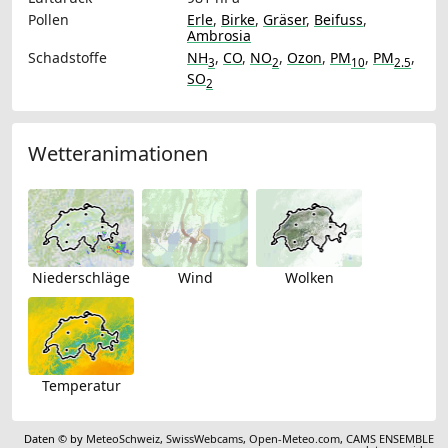
Pollen
Erle
,
Birke
,
Gräser
,
Beifuss
,
Ambrosia
Schadstoffe
NH
,
CO
,
NO
,
Ozon
,
PM
,
PM
,
3
2
10
2.5
SO
2
Wetteranimationen
Niederschläge
Wind
Wolken
Temperatur
Daten © by
MeteoSchweiz
,
SwissWebcams
,
Open-Meteo.com
,
CAMS ENSEMBLE