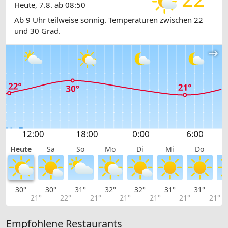
Heute, 7.8. ab 08:50
Ab 9 Uhr teilweise sonnig. Temperaturen zwischen 22
und 30 Grad.
Heute
Sa
So
Mo
Di
Mi
Do
30°
30°
31°
32°
32°
31°
31°
3
21°
22°
21°
21°
21°
21°
21°
Empfohlene Restaurants