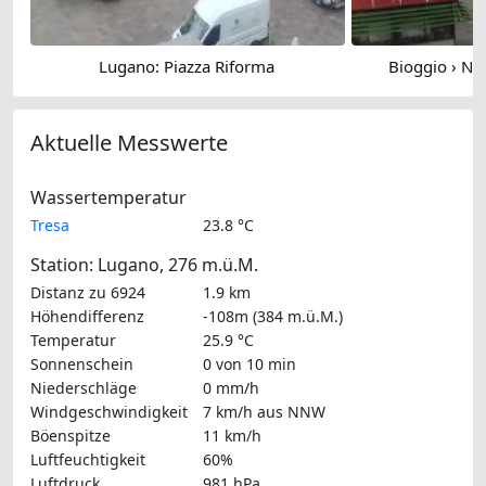
Lugano: Piazza Riforma
Bioggio › No
Aktuelle Messwerte
Wassertemperatur
Tresa
23.8 °C
Station: Lugano, 276 m.ü.M.
Distanz zu 6924
1.9 km
Höhendifferenz
-108m (384 m.ü.M.)
Temperatur
25.9 °C
Sonnenschein
0 von 10 min
Niederschläge
0 mm/h
Windgeschwindigkeit
7 km/h
aus NNW
Böenspitze
11 km/h
Luftfeuchtigkeit
60%
Luftdruck
981 hPa