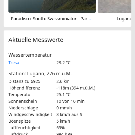
Paradiso › South: Swissminiatur - Parco San Grato
Lugano: 
Aktuelle Messwerte
Wassertemperatur
Tresa
23.2 °C
Station: Lugano, 276 m.ü.M.
Distanz zu 6925
2.6 km
Höhendifferenz
-118m (394 m.ü.M.)
Temperatur
25.1 °C
Sonnenschein
10 von 10 min
Niederschläge
0 mm/h
Windgeschwindigkeit
3 km/h
aus S
Böenspitze
5 km/h
Luftfeuchtigkeit
69%
Luftdruck
984 hPa