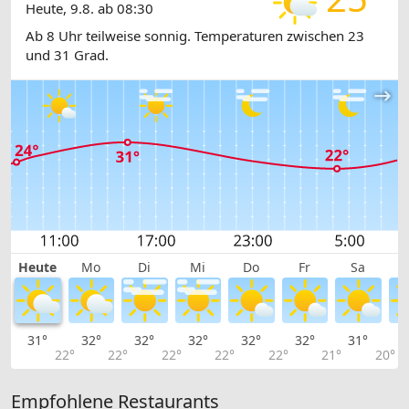
Heute, 9.8. ab 08:30
Ab 8 Uhr teilweise sonnig. Temperaturen zwischen 23
und 31 Grad.
Heute
Mo
Di
Mi
Do
Fr
Sa
31°
32°
32°
32°
32°
32°
31°
3
22°
22°
22°
22°
22°
21°
20°
Empfohlene Restaurants