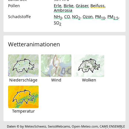
Pollen
Erle
,
Birke
,
Gräser
,
Beifuss
,
Ambrosia
Schadstoffe
NH
,
CO
,
NO
,
Ozon
,
PM
,
PM
,
3
2
10
2.5
SO
2
Wetteranimationen
Niederschläge
Wind
Wolken
Temperatur
Daten © by
MeteoSchweiz
,
SwissWebcams
,
Open-Meteo.com
,
CAMS ENSEMBLE