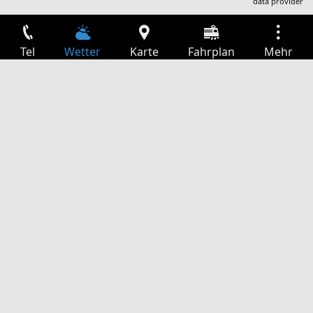
data provider
Tel
Wetter
Karte
Fahrplan
Mehr
Anmelden
Dienste
Abfahrtstabelle
Freizeit
TV-Programm
Kinoprogramm
Websuche
App