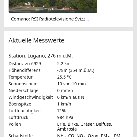
Comano: RSI Radiotelevisione Svizzera
Aktuelle Messwerte
Station: Lugano, 276 m.ü.M.
Distanz zu 6929
5.2 km
Höhendifferenz
-78m (354 m.ü.M.)
Temperatur
25.5 °C
Sonnenschein
10 von 10 min
Niederschläge
0 mm/h
Windgeschwindigkeit
0 km/h
aus N
Böenspitze
1 km/h
Luftfeuchtigkeit
71%
Luftdruck
984 hPa
Pollen
Erle
,
Birke
,
Gräser
,
Beifuss
,
Ambrosia
Schadstoffe
NH
,
CO
,
NO
,
Ozon
,
PM
,
PM
,