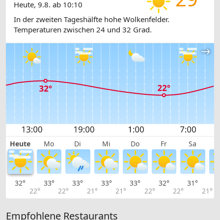
Heute, 9.8. ab 10:10
In der zweiten Tageshälfte hohe Wolkenfelder.
Temperaturen zwischen 24 und 32 Grad.
Heute
Mo
Di
Mi
Do
Fr
Sa
32°
33°
33°
33°
33°
32°
31°
3
22°
22°
21°
21°
22°
22°
21°
Empfohlene Restaurants