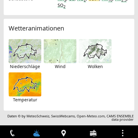
3
2
10
2.5
SO
2
Wetteranimationen
Niederschläge
Wind
Wolken
Temperatur
Daten © by
MeteoSchweiz
,
SwissWebcams
,
Open-Meteo.com
,
CAMS ENSEMBLE
data provider