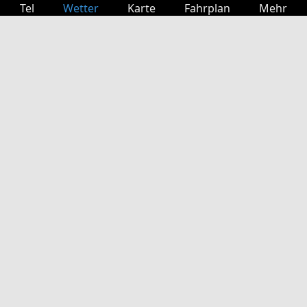
Tel
Wetter
Karte
Fahrplan
Mehr
Anmelden
Dienste
Abfahrtstabelle
Freizeit
TV-Programm
Kinoprogramm
Websuche
App