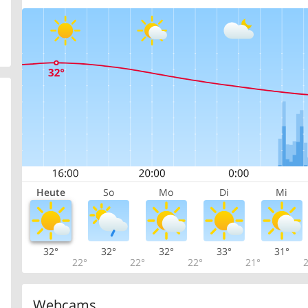
Heute
So
Mo
Di
Mi
32°
32°
32°
33°
31°
22°
22°
22°
21°
2
Webcams