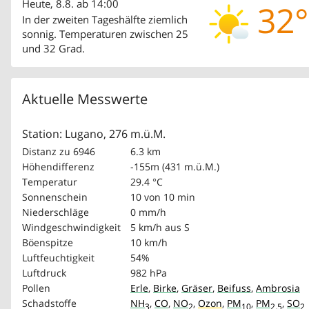
Heute, 8.8. ab 14:00
32°
In der zweiten Tageshälfte ziemlich
sonnig. Temperaturen zwischen 25
und 32 Grad.
Aktuelle Messwerte
Station: Lugano, 276 m.ü.M.
Distanz zu 6946
6.3 km
Höhendifferenz
-155m (431 m.ü.M.)
Temperatur
29.4 °C
Sonnenschein
10 von 10 min
Niederschläge
0 mm/h
Windgeschwindigkeit
5 km/h
aus S
Böenspitze
10 km/h
Luftfeuchtigkeit
54%
Luftdruck
982 hPa
Pollen
Erle
,
Birke
,
Gräser
,
Beifuss
,
Ambrosia
Schadstoffe
NH
,
CO
,
NO
,
Ozon
,
PM
,
PM
,
SO
3
2
10
2.5
2