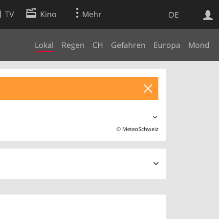
TV
Kino
Mehr
DE
Lokal
Regen
CH
Gefahren
Europa
Mond
Websuche
Apps
©
MeteoSchweiz