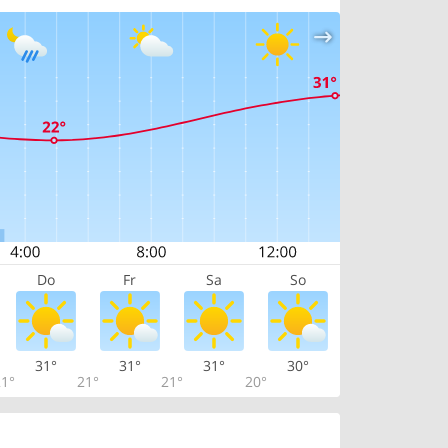
Do
Fr
Sa
So
31°
31°
31°
30°
1°
21°
21°
20°