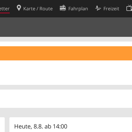
tter
Karte / Route
Fahrplan
Freizeit
Cookie-Richtlinie
ingungen
Cookie-Einstellungen
rklärung
Entwickler
Heute, 8.8. ab 14:00