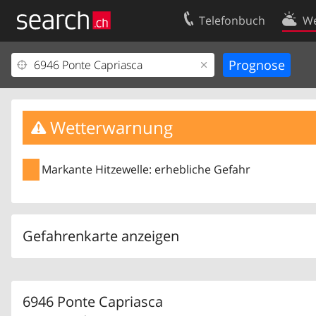
Telefonbuch
We
Ihr Eintrag
Kontakt
Kundencenter Geschäftskunden
Nutzungsbed
Impressum
Datenschutze
Wetterwarnung
Markante Hitzewelle: erhebliche Gefahr
Gefahrenkarte anzeigen
6946 Ponte Capriasca