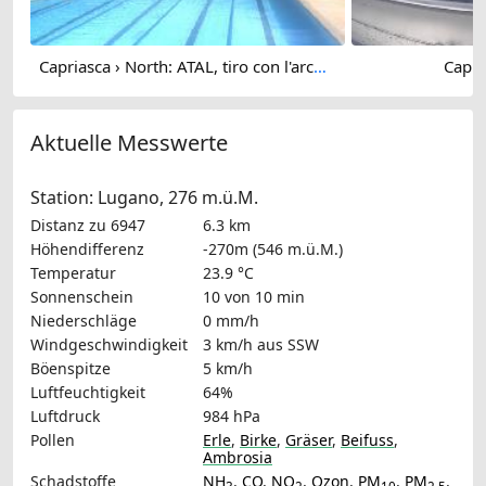
Capriasca › North: ATAL, tiro con l'arco - Centro balneare Capriasca - Arena sportiva Capriasca - Parco Melontano
Capri
Aktuelle Messwerte
Station: Lugano, 276 m.ü.M.
Distanz zu 6947
6.3 km
Höhendifferenz
-270m (546 m.ü.M.)
Temperatur
23.9 °C
Sonnenschein
10 von 10 min
Niederschläge
0 mm/h
Windgeschwindigkeit
3 km/h
aus SSW
Böenspitze
5 km/h
Luftfeuchtigkeit
64%
Luftdruck
984 hPa
Pollen
Erle
,
Birke
,
Gräser
,
Beifuss
,
Ambrosia
Schadstoffe
NH
,
CO
,
NO
,
Ozon
,
PM
,
PM
,