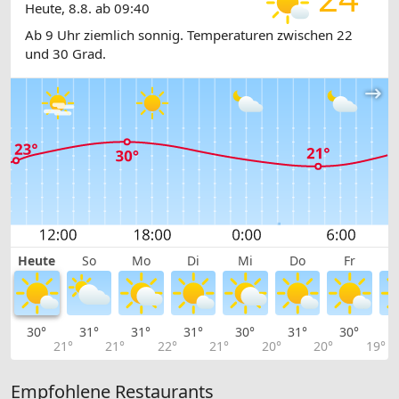
Heute, 8.8. ab 09:40
Ab 9 Uhr ziemlich sonnig. Temperaturen zwischen 22
und 30 Grad.
Heute
So
Mo
Di
Mi
Do
Fr
30°
31°
31°
31°
30°
31°
30°
3
21°
21°
22°
21°
20°
20°
19°
Empfohlene Restaurants