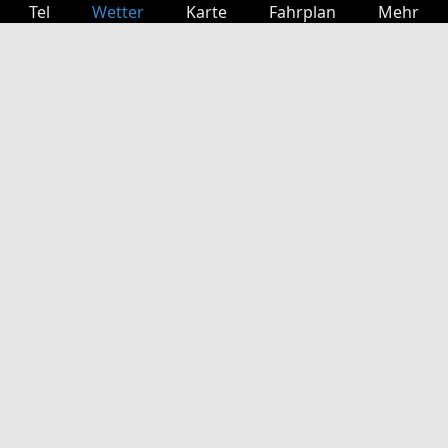
Tel
Wetter
Karte
Fahrplan
Mehr
Anmelden
Dienste
Abfahrtstabelle
Freizeit
TV-Programm
Kinoprogramm
Websuche
App