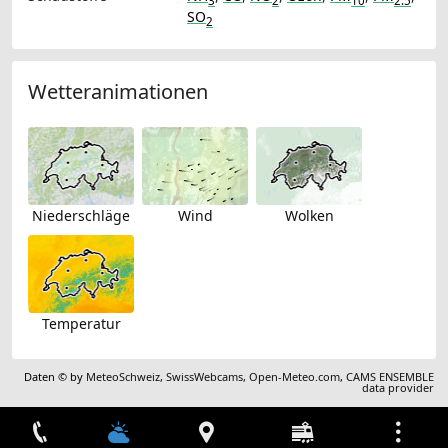
3
2
10
2.5
SO
2
Wetteranimationen
Niederschläge
Wind
Wolken
Temperatur
Daten © by
MeteoSchweiz
,
SwissWebcams
,
Open-Meteo.com
,
CAMS ENSEMBLE
data provider