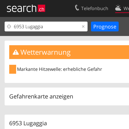
Telefonbuch
We
Ihr Eintrag
Kontakt
Kundencenter Geschäftskunden
Nutzungsbed
Impressum
Datenschutze
Wetterwarnung
Markante Hitzewelle: erhebliche Gefahr
Gefahrenkarte anzeigen
6953 Lugaggia