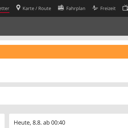
tter
Karte / Route
Fahrplan
Freizeit
Cookie-Richtlinie
ingungen
Cookie-Einstellungen
rklärung
Entwickler
Heute, 8.8. ab 00:40