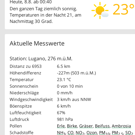
Heute, 8.8. ab 00:40
23°
Den ganzen Tag ziemlich sonnig.
Temperaturen in der Nacht 21, am
Nachmittag 30 Grad.
Aktuelle Messwerte
Station: Lugano, 276 m.ü.M.
Distanz zu 6953
6.5 km
Höhendifferenz
-227m (503 m.ü.M.)
Temperatur
23.1 °C
Sonnenschein
0 von 10 min
Niederschläge
0 mm/h
Windgeschwindigkeit
3 km/h
aus NNW
Böenspitze
6 km/h
Luftfeuchtigkeit
67%
Luftdruck
981 hPa
Pollen
Erle
,
Birke
,
Gräser
,
Beifuss
,
Ambrosia
Schadstoffe
NH
,
CO
,
NO
,
Ozon
,
PM
,
PM
,
SO
3
2
10
2.5
2