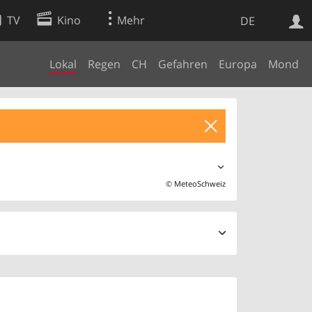
TV
Kino
Mehr
DE
Lokal
Regen
CH
Gefahren
Europa
Mond
Websuche
Apps
©
MeteoSchweiz