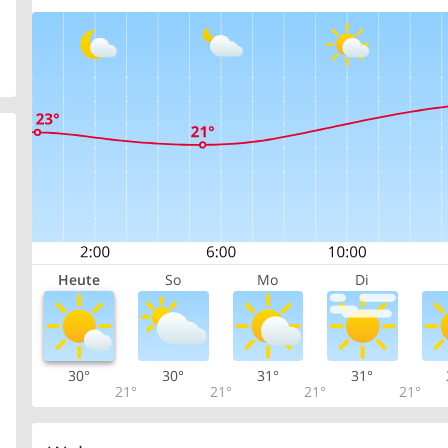
Heute
So
Mo
Di
30°
30°
31°
31°
21°
21°
21°
21°