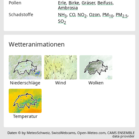
Pollen
Erle
,
Birke
,
Gräser
,
Beifuss
,
Ambrosia
Schadstoffe
NH
,
CO
,
NO
,
Ozon
,
PM
,
PM
,
3
2
10
2.5
SO
2
Wetteranimationen
Niederschläge
Wind
Wolken
Temperatur
Daten © by
MeteoSchweiz
,
SwissWebcams
,
Open-Meteo.com
,
CAMS ENSEMBLE
data provider