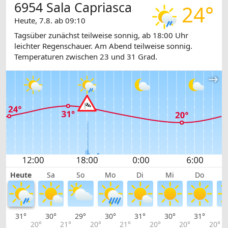
6954 Sala Capriasca
24°
Heute, 7.8. ab 09:10
Tagsüber zunächst teilweise sonnig, ab 18:00 Uhr
leichter Regenschauer. Am Abend teilweise sonnig.
Temperaturen zwischen 23 und 31 Grad.
Heute
Sa
So
Mo
Di
Mi
Do
31°
30°
29°
30°
31°
30°
31°
3
20°
21°
20°
21°
20°
20°
20°