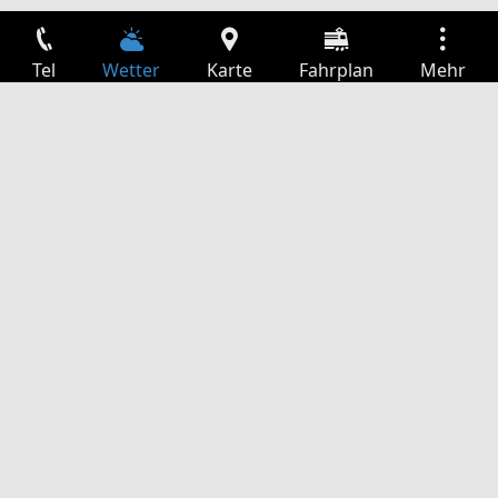
Tel
Wetter
Karte
Fahrplan
Mehr
Anmelden
Dienste
Abfahrtstabelle
Freizeit
TV-Programm
Kinoprogramm
Websuche
App