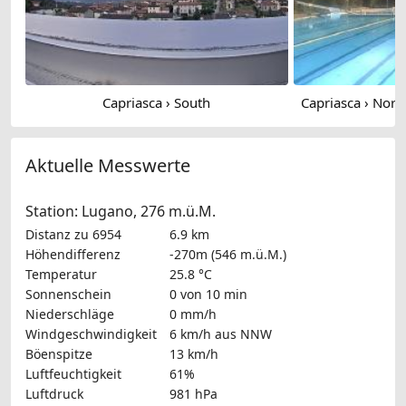
Capriasca › South
Aktuelle Messwerte
Station: Lugano, 276 m.ü.M.
Distanz zu 6954
6.9 km
Höhendifferenz
-270m (546 m.ü.M.)
Temperatur
25.8 °C
Sonnenschein
0 von 10 min
Niederschläge
0 mm/h
Windgeschwindigkeit
6 km/h
aus NNW
Böenspitze
13 km/h
Luftfeuchtigkeit
61%
Luftdruck
981 hPa