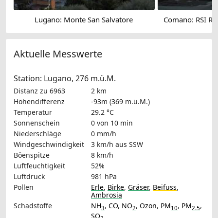
Lugano: Monte San Salvatore
Comano: RSI Rad
Aktuelle Messwerte
Station: Lugano, 276 m.ü.M.
Distanz zu 6963
2 km
Höhendifferenz
-93m (369 m.ü.M.)
Temperatur
29.2 °C
Sonnenschein
0 von 10 min
Niederschläge
0 mm/h
Windgeschwindigkeit
3 km/h
aus SSW
Böenspitze
8 km/h
Luftfeuchtigkeit
52%
Luftdruck
981 hPa
Pollen
Erle
,
Birke
,
Gräser
,
Beifuss
,
Ambrosia
Schadstoffe
NH
,
CO
,
NO
,
Ozon
,
PM
,
PM
,
3
2
10
2.5
SO
2