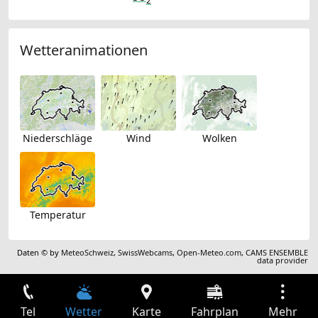
Wetteranimationen
Niederschläge
Wind
Wolken
Temperatur
Daten © by
MeteoSchweiz
,
SwissWebcams
,
Open-Meteo.com
,
CAMS ENSEMBLE
data provider
Tel
Wetter
Karte
Fahrplan
Mehr