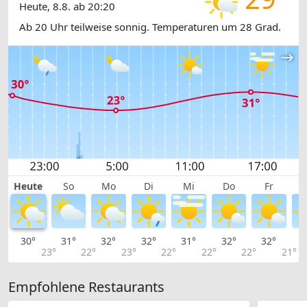
Heute, 8.8. ab 20:20
Ab 20 Uhr teilweise sonnig. Temperaturen um 28 Grad.
Heute
So
Mo
Di
Mi
Do
Fr
30°
31°
32°
32°
31°
32°
32°
3
23°
22°
23°
22°
22°
22°
21°
Empfohlene Restaurants