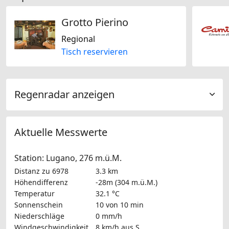
Grotto Pierino
Regional
Tisch reservieren
Regenradar anzeigen
Aktuelle Messwerte
Station: Lugano, 276 m.ü.M.
Distanz zu 6978
3.3 km
Höhendifferenz
-28m (304 m.ü.M.)
Temperatur
32.1 °C
Sonnenschein
10 von 10 min
Niederschläge
0 mm/h
Windgeschwindigkeit
8 km/h
aus S