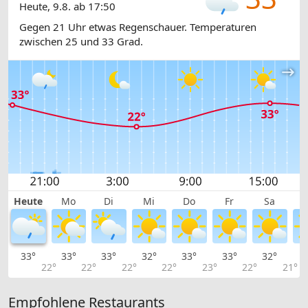
Heute, 9.8. ab 17:50
Gegen 21 Uhr etwas Regenschauer. Temperaturen
zwischen 25 und 33 Grad.
Heute
Mo
Di
Mi
Do
Fr
Sa
33°
33°
33°
32°
33°
33°
32°
3
22°
22°
22°
22°
23°
22°
21°
Empfohlene Restaurants