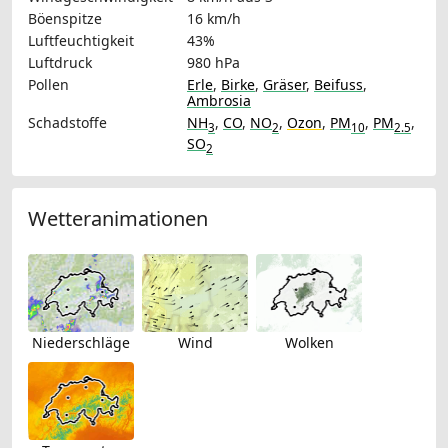
Böenspitze
16 km/h
Luftfeuchtigkeit
43%
Luftdruck
980 hPa
Pollen
Erle
,
Birke
,
Gräser
,
Beifuss
,
Ambrosia
Schadstoffe
NH
,
CO
,
NO
,
Ozon
,
PM
,
PM
,
3
2
10
2.5
SO
2
Wetteranimationen
Niederschläge
Wind
Wolken