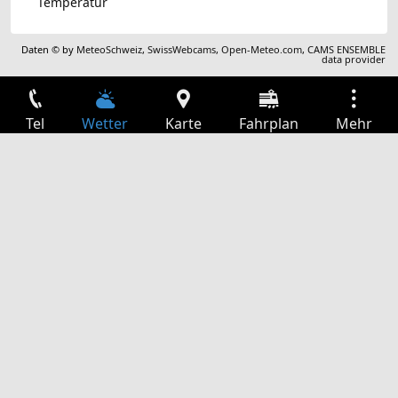
Temperatur
Daten © by
MeteoSchweiz
,
SwissWebcams
,
Open-Meteo.com
,
CAMS ENSEMBLE
data provider
Tel
Wetter
Karte
Fahrplan
Mehr
Anmelden
Dienste
Abfahrtstabelle
Freizeit
TV-Programm
Kinoprogramm